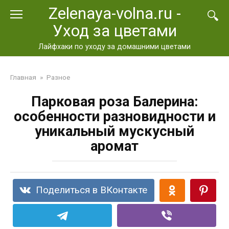
Перейти
Zelenaya-volna.ru -
к
Уход за цветами
контенту
Лайфхаки по уходу за домашними цветами
Главная
»
Разное
Парковая роза Балерина:
особенности разновидности и
уникальный мускусный
аромат
Поделиться в ВКонтакте