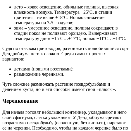
лето – яркое освещение, обильные поливы, высокая
влажность воздуха. Температура +25ºC, в стадии
цветения – не выше +18ºC. Ночью снижение
температуры на 3-5 градусов;
зима – умеренное освещение, поливы сокращают, в
стадии покоя не поливают орхидею. Выдерживают
температуру днем +15ºC…+17ºC, ночью +11ºC…+13ºC.
Судя по отзывам цветоводов, размножить полюбившийся сорт
Дендробиума не так сложно. Среди самых простых
вариантов:
детками (новыми розетками);
размножение черенками.
Чуть сложнее размножать растение псевдобульбами и
делением куста, но и эти способы имеют свои «плюсы».
Черенкование
Для начала готовят небольшой контейнер, укладывают в него
слой сфагнума, слегка увлажняют. У Дендробиума срезают
возрастную псевдобульбу (оголенную, без листьев), нарезают
ее на черенки. Необходимо, чтобы на каждом черенке было по