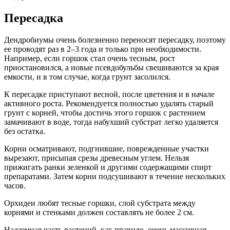
Пересадка
Дендробиумы очень болезненно переносят пересадку, поэтому
ее проводят раз в 2–3 года и только при необходимости.
Например, если горшок стал очень тесным, рост
приостановился, а новые псевдобульбы свешиваются за края
емкости, и в том случае, когда грунт засолился.
К пересадке приступают весной, после цветения и в начале
активного роста. Рекомендуется полностью удалять старый
грунт с корней, чтобы достичь этого горшок с растением
замачивают в воде, тогда набухший субстрат легко удаляется
без остатка.
Корни осматривают, подгнившие, поврежденные участки
вырезают, присыпая срезы древесным углем. Нельзя
прижигать ранки зеленкой и другими содержащими спирт
препаратами. Затем корни подсушивают в течение нескольких
часов.
Орхидеи любят тесные горшки, слой субстрата между
корнями и стенками должен составлять не более 2 см.
Надземная часть растений, как правило, очень массивная,