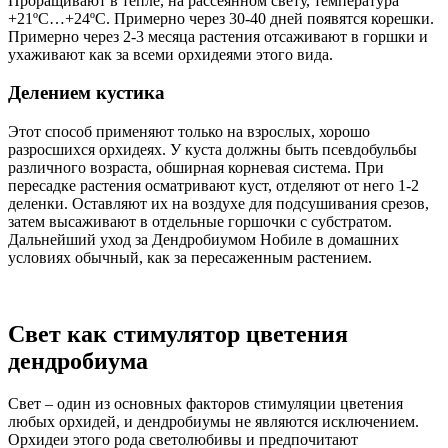
Проращивают в тепле, на рассеянном свету, температура
+21ºC…+24ºC. Примерно через 30-40 дней появятся корешки.
Примерно через 2-3 месяца растения отсаживают в горшки и
ухаживают как за всеми орхидеями этого вида.
Делением кустика
Этот способ применяют только на взрослых, хорошо
разросшихся орхидеях. У куста должны быть псевдобульбы
различного возраста, обширная корневая система. При
пересадке растения осматривают куст, отделяют от него 1-2
деленки. Оставляют их на воздухе для подсушивания срезов,
затем высаживают в отдельные горшочки с субстратом.
Дальнейший уход за Дендробиумом Нобиле в домашних
условиях обычный, как за пересаженным растением.
Свет как стимулятор цветения
дендробиума
Свет – один из основных факторов стимуляции цветения
любых орхидей, и дендробиумы не являются исключением.
Орхидеи этого рода светолюбивы и предпочитают