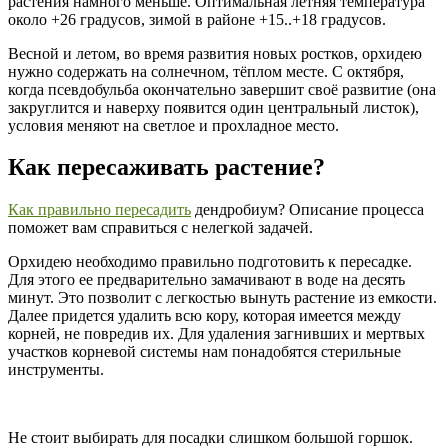
растения намного меньше. Оптимальная летняя температура
около +26 градусов, зимой в районе +15..+18 градусов.
Весной и летом, во время развития новых ростков, орхидею
нужно содержать на солнечном, тёплом месте. С октября,
когда псевдобульба окончательно завершит своё развитие (она
закруглится и наверху появится один центральный листок),
условия меняют на светлое и прохладное место.
Как пересаживать растение?
Как правильно пересадить
дендробиум? Описание процесса
поможет вам справиться с нелегкой задачей.
Орхидею необходимо правильно подготовить к пересадке.
Для этого ее предварительно замачивают в воде на десять
минут. Это позволит с легкостью вынуть растение из емкости.
Далее придется удалить всю кору, которая имеется между
корней, не повредив их. Для удаления загнивших и мертвых
участков корневой системы нам понадобятся стерильные
инструменты.
Не стоит выбирать для посадки слишком большой горшок.