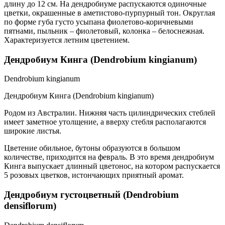
длину до 12 см. На дендробиуме распускаются одиночные
цветки, окрашенные в аметистово-пурпурный тон. Округлая
по форме губа густо усыпана фиолетово-коричневыми
пятнами, пыльник – фиолетовый, колонка – белоснежная.
Характеризуется летним цветением.
Дендробиум Кинга (Dendrobium kingianum)
Dendrobium kingianum
Дендробиум Кинга (Dendrobium kingianum)
Родом из Австралии. Нижняя часть цилиндрических стеблей
имеет заметное утолщение, а вверху стебля располагаются
широкие листья.
Цветение обильное, бутоны образуются в большом
количестве, приходится на февраль. В это время дендробиум
Кинга выпускает длинный цветонос, на котором распускается
5 розовых цветков, истончающих приятный аромат.
Дендробиум густоцветный (Dendrobium
densiflorum)