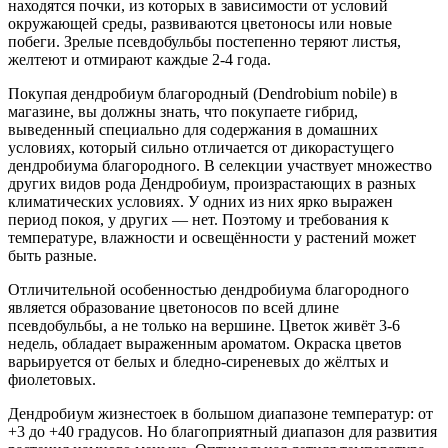
находятся почки, из которых в зависимости от условий
окружающей среды, развиваются цветоносы или новые
побеги. Зрелые псевдобульбы постепенно теряют листья,
желтеют и отмирают каждые 2-4 года.
Покупая дендробиум благородный (Dendrobium nobile) в
магазине, вы должны знать, что покупаете гибрид,
выведенный специально для содержания в домашних
условиях, который сильно отличается от дикорастущего
дендробиума благородного. В селекции участвует множество
других видов рода Дендробиум, произрастающих в разных
климатических условиях. У одних из них ярко выражен
период покоя, у других — нет. Поэтому и требования к
температуре, влажности и освещённости у растений может
быть разные.
Отличительной особенностью дендробиума благородного
является образование цветоносов по всей длине
псевдобульбы, а не только на вершине. Цветок живёт 3-6
недель, обладает выраженным ароматом. Окраска цветов
варьируется от белых и бледно-сиреневых до жёлтых и
фиолетовых.
Дендробиум жизнестоек в большом диапазоне температур: от
+3 до +40 градусов. Но благоприятный диапазон для развития