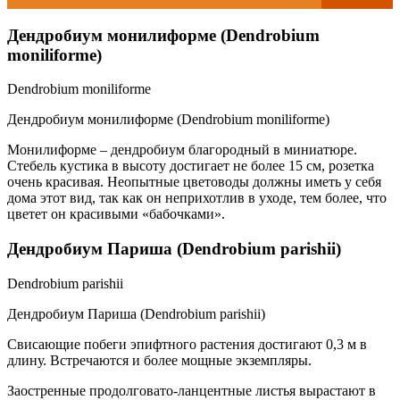
Дендробиум монилиформе (Dendrobium
moniliforme)
Dendrobium moniliforme
Дендробиум монилиформе (Dendrobium moniliforme)
Монилиформе – дендробиум благородный в миниатюре.
Стебель кустика в высоту достигает не более 15 см, розетка
очень красивая. Неопытные цветоводы должны иметь у себя
дома этот вид, так как он неприхотлив в уходе, тем более, что
цветет он красивыми «бабочками».
Дендробиум Париша (Dendrobium parishii)
Dendrobium parishii
Дендробиум Париша (Dendrobium parishii)
Свисающие побеги эпифтного растения достигают 0,3 м в
длину. Встречаются и более мощные экземпляры.
Заостренные продолговато-ланцентные листья вырастают в