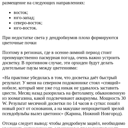
размещение на следующих направлениях:
восток;
юго-запад;
северо-восток;
юго-восток.
При недостатке света у дендробиумов плохо формируются
цветочные почки
Поэтому в регионах, где в осенне-зимний период стоит
преимущественно пасмурная погода, очень важно устроить
досветку. В противном случае, эти орхидеи будут делать
длительные паузы между цветениями:
«На практике убедилась в том, что досветка даёт быстрый
результат. У меня на северном подоконнике стоял «спящий»
нобиле, который мне уже год никак не удавалось заставить
цвести. Месяц назад разорилась на фитолампу, обыкновенную
из зоомагазина, какой подсвечивают аквариумы. Мощность 30
W. Результат месячной досветки по 14 часов в сутки: пошёл
новый рост от основания, а на макушке непроцветшей зрелой
псевдобульбы вылез цветонос» (Карина, Нижний Новгород).
Отсюда следует вывод: чтобы дендробиум зацвёл, необходимо