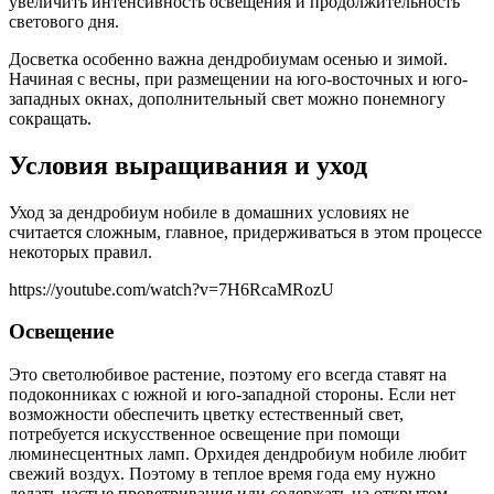
увеличить интенсивность освещения и продолжительность
светового дня.
Досветка особенно важна дендробиумам осенью и зимой.
Начиная с весны, при размещении на юго-восточных и юго-
западных окнах, дополнительный свет можно понемногу
сокращать.
Условия выращивания и уход
Уход за дендробиум нобиле в домашних условиях не
считается сложным, главное, придерживаться в этом процессе
некоторых правил.
https://youtube.com/watch?v=7H6RcaMRozU
Освещение
Это светолюбивое растение, поэтому его всегда ставят на
подоконниках с южной и юго-западной стороны. Если нет
возможности обеспечить цветку естественный свет,
потребуется искусственное освещение при помощи
люминесцентных ламп. Орхидея дендробиум нобиле любит
свежий воздух. Поэтому в теплое время года ему нужно
делать частые проветривания или содержать на открытом