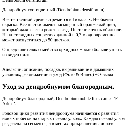
Dendrobium densiflorum
Дендробиум густоцветный (Dendrobium densiflorum)
В естественной среде встречается в Гималаях. Необычна
окраска. Все цветки имеют насыщенный оранжевый цвет,
который даже слегка режет взгляд. Цветение очень обильное.
На кистевидных соцветиях длиной в 0,3 м одновременно
может распуститься до 50 цветков.
О представителях семейства орхидных можно больше узнать
из видео ниже.
Апельсин: описание, посадка, выращивание в домашних
условиях, размножение и уход (Фото & Видео) +Отзывы
Уход за дендробиумом благородным.
Дендробиум благородный, Dendrobium nobile fma. carnea ‘F.
Arima’.
Годовой цикл развития дендробиума начинается с развития
новых побегов на старых псевдобульбах. Каждая псевдобульба
разделена на сегменты, а в местах прикрепления листьев