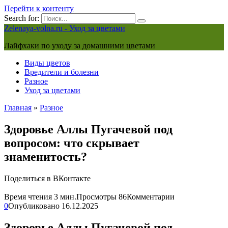
Перейти к контенту
Search for:
Zelenaya-volna.ru - Уход за цветами
Лайфхаки по уходу за домашними цветами
Виды цветов
Вредители и болезни
Разное
Уход за цветами
Главная
»
Разное
Здоровье Аллы Пугачевой под
вопросом: что скрывает
знаменитость?
Поделиться в ВКонтакте
Время чтения
3 мин.
Просмотры
86
Комментарии
0
Опубликовано
16.12.2025
Здоровье Аллы Пугачевой под