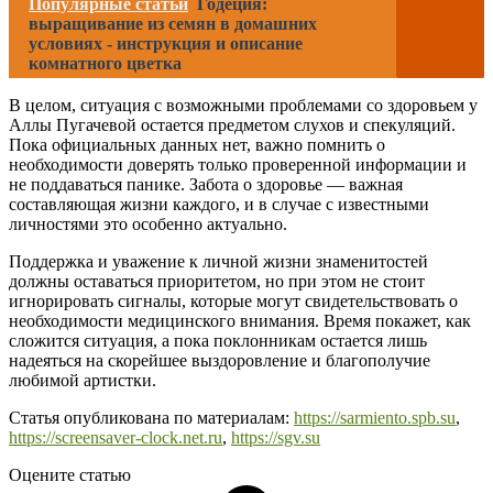
Популярные статьи
Годеция:
выращивание из семян в домашних
условиях - инструкция и описание
комнатного цветка
В целом, ситуация с возможными проблемами со здоровьем у
Аллы Пугачевой остается предметом слухов и спекуляций.
Пока официальных данных нет, важно помнить о
необходимости доверять только проверенной информации и
не поддаваться панике. Забота о здоровье — важная
составляющая жизни каждого, и в случае с известными
личностями это особенно актуально.
Поддержка и уважение к личной жизни знаменитостей
должны оставаться приоритетом, но при этом не стоит
игнорировать сигналы, которые могут свидетельствовать о
необходимости медицинского внимания. Время покажет, как
сложится ситуация, а пока поклонникам остается лишь
надеяться на скорейшее выздоровление и благополучие
любимой артистки.
Статья опубликована по материалам:
https://sarmiento.spb.su
,
https://screensaver-clock.net.ru
,
https://sgv.su
Оцените статью