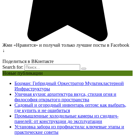
Жми «Нравится» и получай только лучшие посты в Facebook
↓
Поделиться в ВКонтакте
Search for:
Новые публикации
Боцман: Гибридный Оркестратор Мультикластерной
Инфраструктуры
Уличная кухня: архитектура вкуса, стихия огня и
философия открытого пространства
Садовый и огородный инвентарь оптом: как выбрать,
где купить и не ошибиться
Промышленные холодильные камеры из сэндвич-
панелей: от конструкции до эксплуатации
Установка забора из профнастила: ключевые этапы и
практические советы