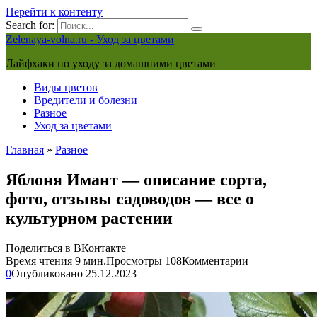
Перейти к контенту
Search for:
Zelenaya-volna.ru - Уход за цветами
Лайфхаки по уходу за домашними цветами
Виды цветов
Вредители и болезни
Разное
Уход за цветами
Главная
»
Разное
Яблоня Имант — описание сорта,
фото, отзывы садоводов — все о
культурном растении
Поделиться в ВКонтакте
Время чтения
9 мин.
Просмотры
108
Комментарии
0
Опубликовано
25.12.2023