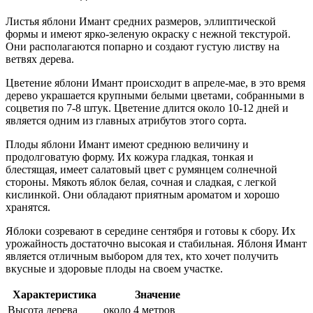
Листья яблони Имант средних размеров, эллиптической
формы и имеют ярко-зеленую окраску с нежной текстурой.
Они располагаются попарно и создают густую листву на
ветвях дерева.
Цветение яблони Имант происходит в апреле-мае, в это время
дерево украшается крупными белыми цветами, собранными в
соцветия по 7-8 штук. Цветение длится около 10-12 дней и
является одним из главных атрибутов этого сорта.
Плоды яблони Имант имеют среднюю величину и
продолговатую форму. Их кожура гладкая, тонкая и
блестящая, имеет салатовый цвет с румянцем солнечной
стороны. Мякоть яблок белая, сочная и сладкая, с легкой
кислинкой. Они обладают приятным ароматом и хорошо
хранятся.
Яблоки созревают в середине сентября и готовы к сбору. Их
урожайность достаточно высокая и стабильная. Яблоня Имант
является отличным выбором для тех, кто хочет получить
вкусные и здоровые плоды на своем участке.
Характеристика
Значение
Высота дерева
около 4 метров