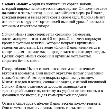
Яблоня Имант
– один из популярных сортов яблони,
который широко используется в садоводстве. Он получил свое
название в честь легендарного латвийского фермера Иманта,
который первым вывел этот сорт в своем саду. Яблоня Имант
отличается от других сортов своей высокой урожайностью и
отличным качеством плодов.
Яблоня Имант характеризуется средними размерами,
достигающими высоты до 4-5 метров. Она имеет широкую
крону с густыми ветвями, которые покрыты крупными
зелеными листьями. Цветение яблони Имант начинается в
конце апреля – начале мая, и продолжается около двух недель.
Цветки сорта Имант собраны в крупные метельчатые
соцветия белого цвета.
Плоды яблони Имант отличаются своим великолепным
вкусом и ароматом. Они имеют округлую форму с умеренно
гладкой кожицей, которая покрыта красным румянцем.
Мякоть плодов плотная, сочная и сладкая, с легкой кислинкой.
Яблоки Имант отличаются хорошей хранящейся и
транспортабельностью, поэтому их удобно использовать и в
домашнем хозяйстве, и для коммерческой продажи.
Отзывы садоводов о яблоне Имант весьма положительные.
Они отмечают высокую урожайность сорта, отличное