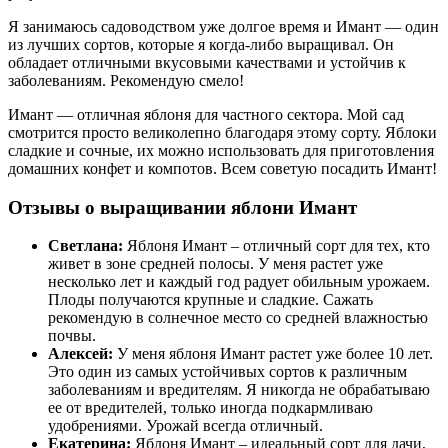
Я занимаюсь садоводством уже долгое время и Имант — один
из лучших сортов, которые я когда-либо выращивал. Он
обладает отличными вкусовыми качествами и устойчив к
заболеваниям. Рекомендую смело!
Имант — отличная яблоня для частного сектора. Мой сад
смотрится просто великолепно благодаря этому сорту. Яблоки
сладкие и сочные, их можно использовать для приготовления
домашних конфет и компотов. Всем советую посадить Имант!
Отзывы о выращивании яблони Имант
Светлана:
Яблоня Имант – отличный сорт для тех, кто
живет в зоне средней полосы. У меня растет уже
несколько лет и каждый год радует обильным урожаем.
Плоды получаются крупные и сладкие. Сажать
рекомендую в солнечное место со средней влажностью
почвы.
Алексей:
У меня яблоня Имант растет уже более 10 лет.
Это один из самых устойчивых сортов к различным
заболеваниям и вредителям. Я никогда не обрабатываю
ее от вредителей, только иногда подкармливаю
удобрениями. Урожай всегда отличный.
Екатерина:
Яблоня Имант – идеальный сорт для дачи,