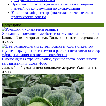
Промышленные холодильные камеры из сэндвич-
панелей: от конструкции до эксплуатации
Установка забора из профнастила: ключевые этапы и
практические советы
Популярное
Хризантемы ромашковые: фото и описание, разновидности
Какими бывают хризантемы Виды хризантем представляют
0
24.7к.
Пионовидная астра: описание, лучшие сорта, особенности
выращивания и ухода, фото
Дальнейший уход за пионовидными астрами Ухаживать за
0
5.1к.