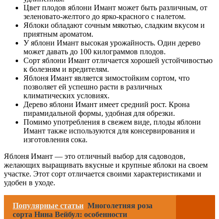
Цвет плодов яблони Имант может быть различным, от
зеленовато-желтого до ярко-красного с налетом.
Яблоки обладают сочным мякотью, сладким вкусом и
приятным ароматом.
У яблони Имант высокая урожайность. Один дерево
может давать до 100 килограммов плодов.
Сорт яблони Имант отличается хорошей устойчивостью
к болезням и вредителям.
Яблоня Имант является зимостойким сортом, что
позволяет ей успешно расти в различных
климатических условиях.
Дерево яблони Имант имеет средний рост. Крона
пирамидальной формы, удобная для обрезки.
Помимо употребления в свежем виде, плоды яблони
Имант также используются для консервирования и
изготовления сока.
Яблоня Имант — это отличный выбор для садоводов,
желающих выращивать вкусные и крупные яблоки на своем
участке. Этот сорт отличается своими характеристиками и
удобен в уходе.
Популярные статьи
Многолетняя роза
сорта Нина Вейбул: особенности