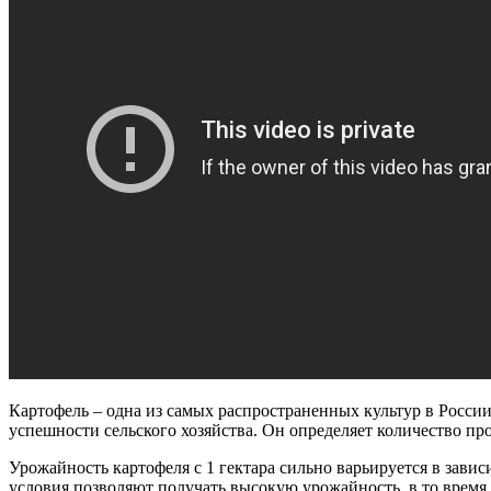
Картофель – одна из самых распространенных культур в Росси
успешности сельского хозяйства. Он определяет количество п
Урожайность картофеля с 1 гектара сильно варьируется в зав
условия позволяют получать высокую урожайность, в то время 