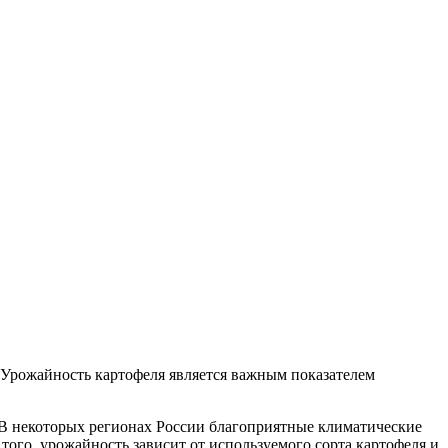
 Урожайность картофеля является важным показателем
. В некоторых регионах России благоприятные климатические
того, урожайность зависит от используемого сорта картофеля и