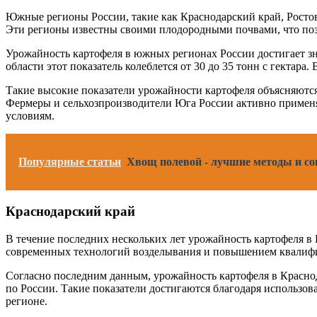
Южные регионы России, такие как Краснодарский край, Ростов
Эти регионы известны своими плодородными почвами, что поз
Урожайность картофеля в южных регионах России достигает зна
области этот показатель колеблется от 30 до 35 тонн с гектара
Такие высокие показатели урожайности картофеля объясняются
Фермеры и сельхозпроизводители Юга России активно применя
условиям.
Популярные статьи
Хвощ полевой - лучшие методы и сов
Краснодарский край
В течение последних нескольких лет урожайность картофеля в
современных технологий возделывания и повышением квалифи
Согласно последним данным, урожайность картофеля в Краснод
по России. Такие показатели достигаются благодаря использо
регионе.