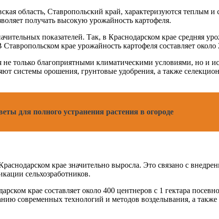
ская область, Ставропольский край, характеризуются теплым и
воляет получать высокую урожайность картофеля.
чительных показателей. Так, в Краснодарском крае средняя урож
. В Ставропольском крае урожайность картофеля составляет около 
 не только благоприятными климатическими условиями, но и ис
ют системы орошения, грунтовые удобрения, а также селекцион
еты для полного устранения растения в огороде
 Краснодарском крае значительно выросла. Это связано с внедр
кации сельхозработников.
арском крае составляет около 400 центнеров с 1 гектара посе
ванию современных технологий и методов возделывания, а также