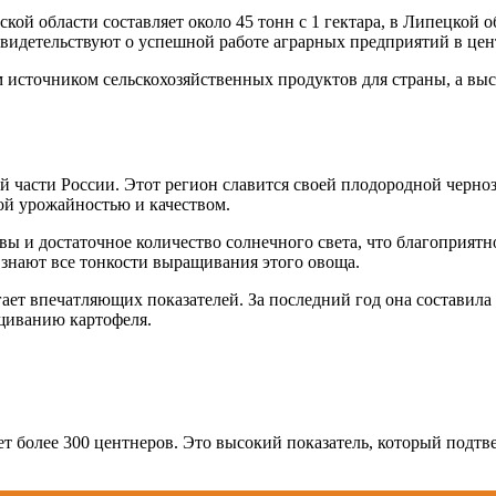
й области составляет около 45 тонн с 1 гектара, в Липецкой об
 свидетельствуют о успешной работе аграрных предприятий в це
источником сельскохозяйственных продуктов для страны, а выс
й части России. Этот регион славится своей плодородной черноз
ой урожайностью и качеством.
 и достаточное количество солнечного света, что благоприятн
 знают все тонкости выращивания этого овоща.
гает впечатляющих показателей. За последний год она составила
щиванию картофеля.
яет более 300 центнеров. Это высокий показатель, который подт