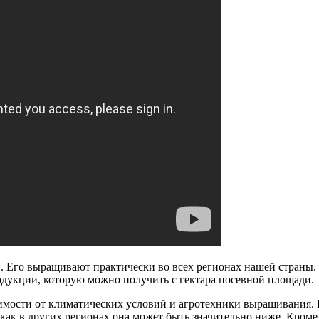
и. Его выращивают практически во всех регионах нашей страны.
родукции, которую можно получить с гектара посевной площади.
исимости от климатических условий и агротехники выращивания
как в других регионах она может быть значительно ниже. Кроме 