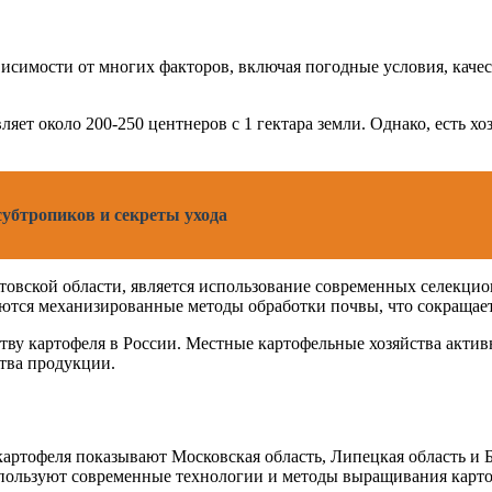
ависимости от многих факторов, включая погодные условия, кач
ляет около 200-250 центнеров с 1 гектара земли. Однако, есть х
субтропиков и секреты ухода
овской области, является использование современных селекцио
яются механизированные методы обработки почвы, что сокращае
ству картофеля в России. Местные картофельные хозяйства актив
ства продукции.
ртофеля показывают Московская область, Липецкая область и Б
спользуют современные технологии и методы выращивания карто