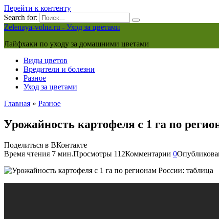
Перейти к контенту
Search for:
Zelenaya-volna.ru - Уход за цветами
Лайфхаки по уходу за домашними цветами
Виды цветов
Вредители и болезни
Разное
Уход за цветами
Главная
»
Разное
Урожайность картофеля с 1 га по регио
Поделиться в ВКонтакте
Время чтения
7 мин.
Просмотры
112
Комментарии
0
Опубликова