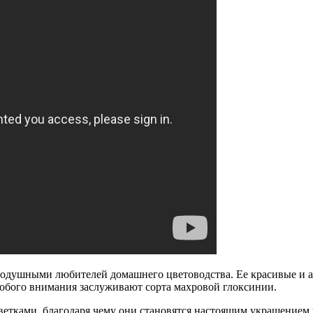
авнодушными любителей домашнего цветоводства. Ее красивые и
собого внимания заслуживают сорта махровой глоксинии.
етками, благодаря чему они становятся настоящим украшение