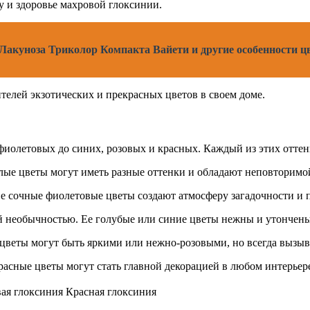
у и здоровье махровой глоксинии.
Лакуноза Триколор Компакта Вайети и другие особенности цв
елей экзотических и прекрасных цветов в своем доме.
фиолетовых до синих, розовых и красных. Каждый из этих оттен
лые цветы могут иметь разные оттенки и обладают неповторимо
е сочные фиолетовые цветы создают атмосферу загадочности и 
 необычностью. Ее голубые или синие цветы нежны и утончены
 цветы могут быть яркими или нежно-розовыми, но всегда вызыв
красные цветы могут стать главной декорацией в любом интерьер
вая глоксиния
Красная глоксиния