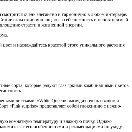
 смотрится очень элегантно и гармонично в любом интерьере.
. Синие глоксинии воплощают в себе нежность и неповторимый
оплощение страсти и жизненной энергии.
ома.
 цвет и наслаждайтесь красотой этого уникального растения
етные сорта, которые радуют глаз яркими комбинациями цветов
гантность.
леными листьями. «White Queen» выглядит очень изящно и
рт «Pink surprise» представляет собой глоксинию с нежно-
плую комнатную температуру и влажную почву. Однако
акомиться с его особенностями и рекомендациями по уходу.