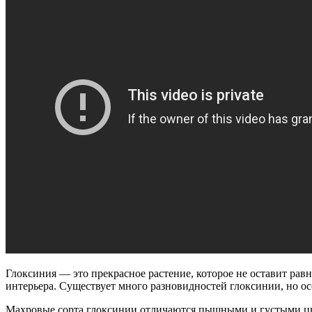
Глоксиния — это прекрасное растение, которое не оставит р
интерьера. Существует много разновидностей глоксинии, но о
Махровые сорта глоксинии отличаются пышными и густыми цв