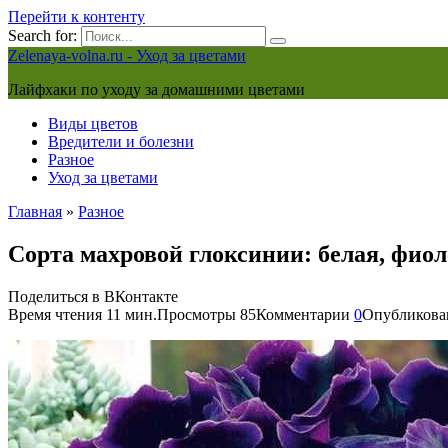
Перейти к контенту
Search for:
Zelenaya-volna.ru - Уход за цветами
Лайфхаки по уходу за домашними цветами
Виды цветов
Вредители и болезни
Разное
Уход за цветами
Главная
»
Разное
Сорта махровой глоксинии: белая, фиол
Поделиться в ВКонтакте
Время чтения
11 мин.
Просмотры
85
Комментарии
0
Опубликова