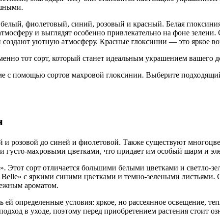
ушными.
елый, фиолетовый, синий, розовый и красный. Белая глоксиния
атмосферу и выглядят особенно привлекательно на фоне зелени
и создают уютную атмосферу. Красные глоксинии — это яркое в
енно тот сорт, который станет идеальным украшением вашего д
ме с помощью сортов махровой глоксинии. Выберите подходящий
я
ой и розовой до синей и фиолетовой. Также существуют многоцв
и густо-махровыми цветками, что придает им особый шарм и эле
». Этот сорт отличается большими белыми цветками и светло-зе
Belle» с яркими синими цветками и темно-зелеными листьями. Со
нежным ароматом.
 ей определенные условия: яркое, но рассеянное освещение, те
дход в уходе, поэтому перед приобретением растения стоит озн