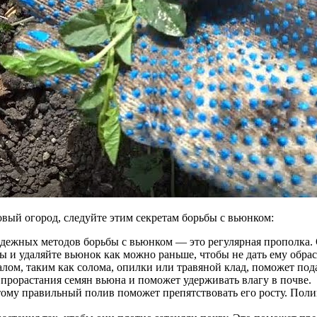
овый огород, следуйте этим секретам борьбы с вьюнком:
дежных методов борьбы с вьюнком — это регулярная прополка. 
ны и удаляйте вьюнок как можно раньше, чтобы не дать ему обра
ом, таким как солома, опилки или травяной клад, поможет под
 прорастания семян вьюна и поможет удерживать влагу в почве.
му правильный полив поможет препятствовать его росту. Полив