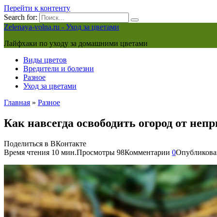
Перейти к контенту
Search for:
Zelenaya-volna.ru - Уход за цветами
Лайфхаки по уходу за домашними цветами
Виды цветов
Вредители и болезни
Разное
Уход за цветами
Главная
»
Разное
Как навсегда освободить огород от не
Поделиться в ВКонтакте
Время чтения
10 мин.
Просмотры
98
Комментарии
0
Опубликова