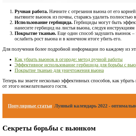
Ручная работа.
Начните с отрезания вьюна от его корней
вытяните вьюнок из почвы, стараясь удалить полностью в
Использование гербицида.
Гербициды могут быть эффект
нанесите гербицид на листья вьюна, следуя инструкциям 
Покрытие тканью.
Еще один способ задушить вьюнок – э
ослабить рост вьюна и в конечном итоге убить его.
Для получения более подробной информации по каждому из эти
Как убрать вьюнок в огороде: метод ручной работы
Эффективное использование гербицида для борьбы с вь
Покрытие тканью для уничтожения вьюна
Теперь вы знаете несколько эффективных способов, как убрать
от этого нежелательного гостя.
Популярные статьи
Лунный календарь 2022 - оптимально
Секреты борьбы с вьюнком