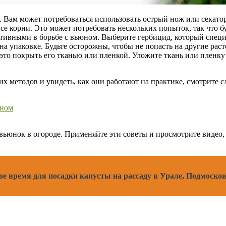
. Вам может потребоваться использовать острый нож или секатор
се корни. Это может потребовать нескольких попыток, так что б
ивными в борьбе с вьюном. Выберите гербицид, который специа
на упаковке. Будьте осторожны, чтобы не попасть на другие рас
то покрыть его тканью или пленкой. Уложите ткань или пленку 
х методов и увидеть, как они работают на практике, смотрите 
юном
 вьюнок в огороде. Применяйте эти советы и просмотрите видео
е время для посадки капусты на рассаду в Урале, Подмоско