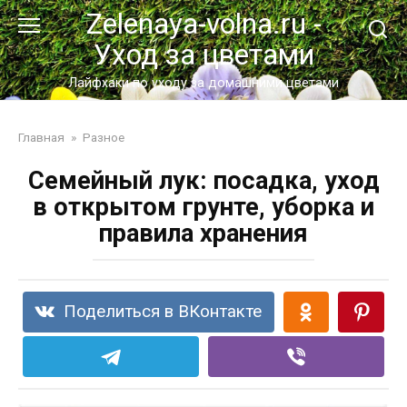
Перейти
Zelenaya-volna.ru -
к
Уход за цветами
контенту
Лайфхаки по уходу за домашними цветами
Главная
»
Разное
Семейный лук: посадка, уход
в открытом грунте, уборка и
правила хранения
Поделиться в ВКонтакте