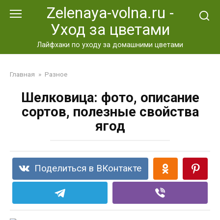
Перейти
Zelenaya-volna.ru -
к
Уход за цветами
контенту
Лайфхаки по уходу за домашними цветами
Главная
»
Разное
Шелковица: фото, описание
сортов, полезные свойства
ягод
Поделиться в ВКонтакте