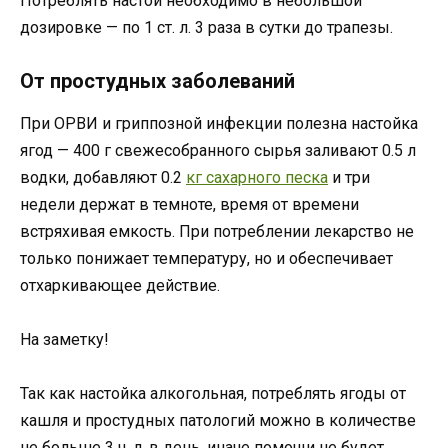
Потреблять настой необходимо в небольшой
дозировке — по 1 ст. л. 3 раза в сутки до трапезы.
От простудных заболеваний
При ОРВИ и гриппозной инфекции полезна настойка
ягод — 400 г свежесобранного сырья заливают 0.5 л
водки, добавляют 0.2
кг сахарного песка
и три
недели держат в темноте, время от времени
встряхивая емкость. При потреблении лекарство не
только понижает температуру, но и обеспечивает
отхаркивающее действие.
На заметку!
Так как настойка алкогольная, потреблять ягоды от
кашля и простудных патологий можно в количестве
не больше 3 ч. л. в день, иначе помощи не будет