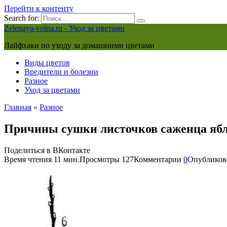
Перейти к контенту
Search for:
Zelenaya-volna.ru - Уход за цветами
Лайфхаки по уходу за домашними цветами
Виды цветов
Вредители и болезни
Разное
Уход за цветами
Главная
»
Разное
Причины сушки листочков саженца ябл
Поделиться в ВКонтакте
Время чтения
11 мин.
Просмотры
127
Комментарии
0
Опубликов