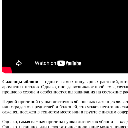
Саженцы яблони
— одни из самых популярных растений, кото
ароматных плодов. Однако, иногда возникают проблемы, связа
прошлого сезона и особенностях выращивания на состояние ра
Первой причиной сушки листочков яблоневых саженцев являе
или страдал от вредителей и болезней, это может негативно с
саженец посажен в тенистом месте или в грунте с низким соде
Однако, самая важная причина сушки листочков яблони —
неп
Однако, излишнее или недостаточное поливание может привест