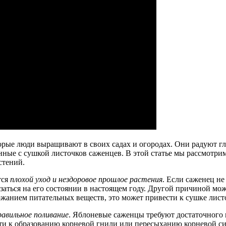
рые люди выращивают в своих садах и огородах. Они радуют гл
нные с сушкой листочков саженцев. В этой статье мы рассмотри
стений.
тся
плохой уход и нездоровое прошлое растения
. Если саженец н
казаться на его состоянии в настоящем году. Другой причиной м
ржанием питательных веществ, это может привести к сушке лист
равильное поливание
. Яблоневые саженцы требуют достаточного 
и к образованию корневой гнили или пересыханию корневой сис