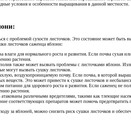
одные условия и особенности выращивания в данной местности.
лони:
ться с проблемой сухости листочков. Это состояние может быть
ки листочков саженца яблони:
ва влаги для нормального роста и развития. Если почва сухая и
лению растения.
олив также может вызвать проблемы с листочками яблони. Изл
ые могут вызвать сушку листочков.
хлую, воздухопроницаемую почву. Если почва, в которой выращ
ных веществ. Это может привести к сушке листочков и несбаланс
 питании для здорового роста и развития. Если саженец не по
ению растения.
 атакованы различными вредителями, такими как тлеющие насе
ение соответствующих препаратов может помочь предотвратить 
оду за яблоней, можно снизить риск сушки листочков и обеспеч