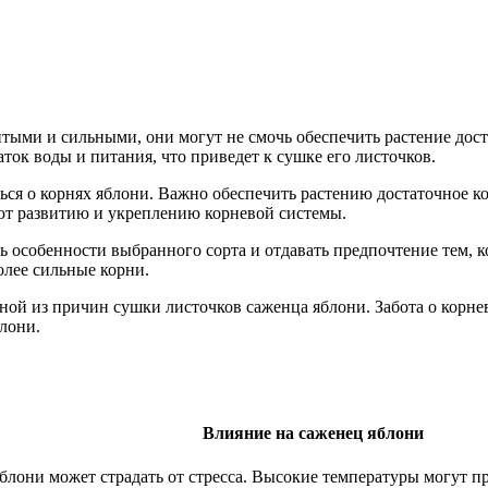
итыми и сильными, они могут не смочь обеспечить растение дос
ток воды и питания, что приведет к сушке его листочков.
ься о корнях яблони. Важно обеспечить растению достаточное ко
ют развитию и укреплению корневой системы.
 особенности выбранного сорта и отдавать предпочтение тем, 
олее сильные корни.
дной из причин сушки листочков саженца яблони. Забота о корн
блони.
Влияние на саженец яблони
яблони может страдать от стресса. Высокие температуры могут п