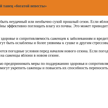
 танец «богатой невесты»
ыть неудачный или необычно сухой прошлый сезон. Если яблоне
бны эффективно поглощать влагу из почвы. Это может приводит
 здоровье и сопротивляемость саженцев к заболеваниям и вред
ут быть ослаблены и более уязвимы к сушке и другим стрессовы
ся погодные условия перед началом нового сезона. Если погода
 на саженцы яблони в новом сезоне.
мо предпринимать меры по поддержанию здоровья и сопротивляем
омогут укрепить саженцы и повысить их способность переносить