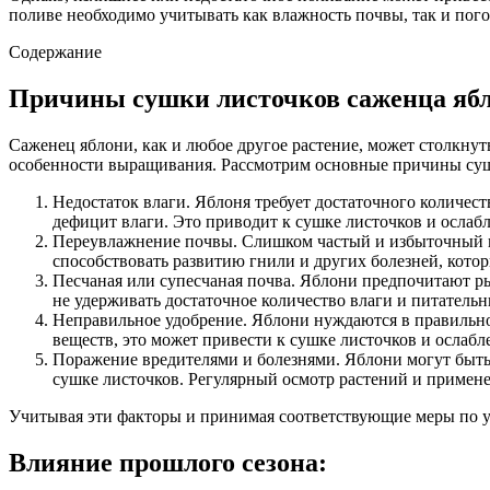
поливе необходимо учитывать как влажность почвы, так и пог
Содержание
Причины сушки листочков саженца яб
Саженец яблони, как и любое другое растение, может столкну
особенности выращивания. Рассмотрим основные причины суш
Недостаток влаги. Яблоня требует достаточного количест
дефицит влаги. Это приводит к сушке листочков и ослаб
Переувлажнение почвы. Слишком частый и избыточный п
способствовать развитию гнили и других болезней, котор
Песчаная или супесчаная почва. Яблони предпочитают ры
не удерживать достаточное количество влаги и питатель
Неправильное удобрение. Яблони нуждаются в правильном
веществ, это может привести к сушке листочков и ослабл
Поражение вредителями и болезнями. Яблони могут быть
сушке листочков. Регулярный осмотр растений и примен
Учитывая эти факторы и принимая соответствующие меры по ух
Влияние прошлого сезона: