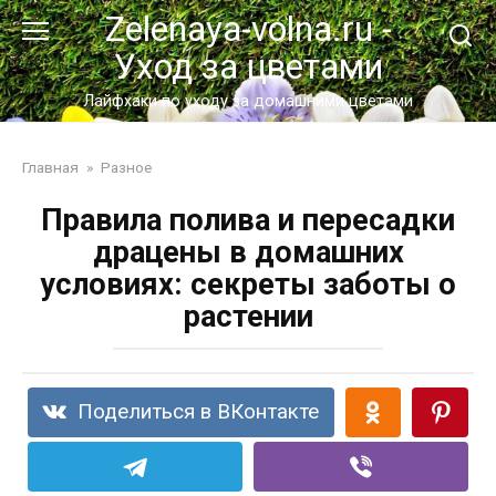
Перейти
Zelenaya-volna.ru -
к
Уход за цветами
контенту
Лайфхаки по уходу за домашними цветами
Главная
»
Разное
Правила полива и пересадки
драцены в домашних
условиях: секреты заботы о
растении
Поделиться в ВКонтакте