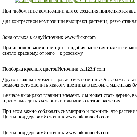
При любом типе композиции для ее создания применяются два 
Для контрастной композиции выбирают растения, резко отличаю
Зона отдыха в садуИсточник www.flickr.com
При использовании принципа подобия растения тоже отличаются
светло-красному, от него – к розовому.
Подборка красных цветовИсточник cz.123rf.com
Другой важный момент – размер композиции. Она должна стать
возможность оценить красоту цветника в целом, а маленькая бу
Вначале выбирают главный элемент. Им может стать дерево, вы
нужно высадить кустарники или многолетние растения
При этом важно соблюдать симметрию и помнить, что растени
Цветы под деревомИсточник www.mkumodels.com
Цветы под деревомИсточник www.mkumodels.com