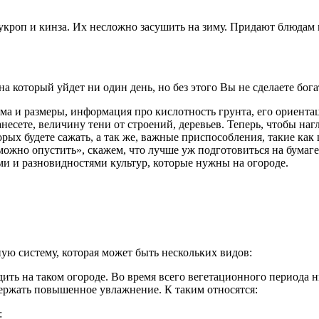
укроп и кинза. Их несложно засушить на зиму. Придают блюдам 
а который уйдет ни один день, но без этого Вы не сделаете бога
 и размеры, информация про кислотность грунта, его ориентация
несете, величину тени от строений, деревьев. Теперь, чтобы наг
рых будете сажать, а так же, важные приспособления, такие как 
 «можно опустить», скажем, что лучше уж подготовиться на бумаг
ми и разновидностями культур, которые нужны на огороде.
ую систему, которая может быть нескольких видов:
адить на таком огороде. Во время всего вегетационного периода
держать повышенное увлажнение. К таким относятся:
: