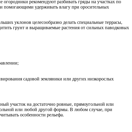
е огородники рекомендуют разбивать гряды на участках по
е и помогающими удерживать влагу при оросительных
ольших уклонов целесообразно делать специальные террасы,
щитить грунт и выращиваемые растения от сильных паводковых
равлении;
ивирования садовой земляники или других низкорослых
ый участок на достаточно ровные, прямоугольной или
гольной или любой другой формы. В любом случае, при
читывать особенности рельефа.