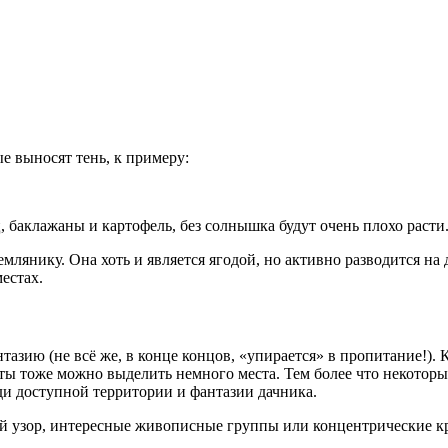
е выносят тень, к примеру:
, баклажаны и картофель, без солнышка будут очень плохо расти
лянику. Она хоть и является ягодой, но активно разводится на
естах.
азию (не всё же, в конце концов, «упирается» в пропитание!). К
оты тоже можно выделить немного места. Тем более что некотор
ади доступной территории и фантазии дачника.
й узор, интересные живописные группы или концентрические к