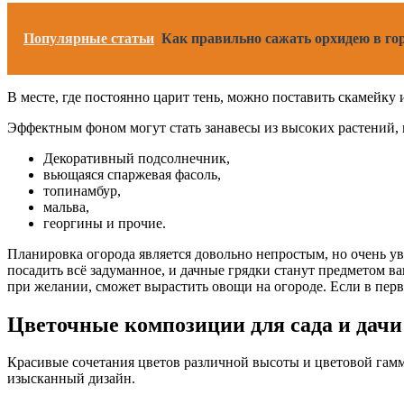
Популярные статьи
Как правильно сажать орхидею в гор
В месте, где постоянно царит тень, можно поставить скамейку
Эффектным фоном могут стать занавесы из высоких растений,
Декоративный подсолнечник,
вьющаяся спаржевая фасоль,
топинамбур,
мальва,
георгины и прочие.
Планировка огорода является довольно непростым, но очень ув
посадить всё задуманное, и дачные грядки станут предметом ва
при желании, сможет вырастить овощи на огороде. Если в перво
Цветочные композиции для сада и дачи
Красивые сочетания цветов различной высоты и цветовой гамм
изысканный дизайн.