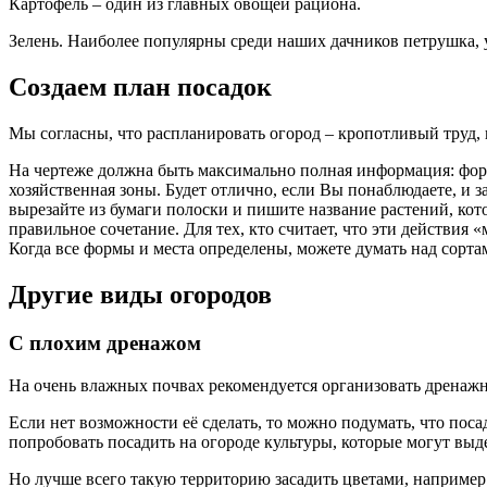
Картофель – один из главных овощей рациона.
Зелень. Наиболее популярны среди наших дачников петрушка, 
Создаем план посадок
Мы согласны, что распланировать огород – кропотливый труд, н
На чертеже должна быть максимально полная информация: форма
хозяйственная зоны. Будет отлично, если Вы понаблюдаете, и за
вырезайте из бумаги полоски и пишите название растений, кото
правильное сочетание. Для тех, кто считает, что эти действия
Когда все формы и места определены, можете думать над сорта
Другие виды огородов
С плохим дренажом
На очень влажных почвах рекомендуется организовать дренажн
Если нет возможности её сделать, то можно подумать, что пос
попробовать посадить на огороде культуры, которые могут вы
Но лучше всего такую территорию засадить цветами, например