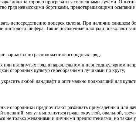
грядка должна хорошо прогреваться солнечными лучами. Опытны
ойство гряд невысокими бортиками, предотвращающими осыпани
аивать непосредственно поперек склона. При наличии слишком б
ли листового шифера. Такие посадочные площади позволяют за
щие варианты по расположению огородных гряд:
х или вытянутых гряд в параллельном и перпендикулярном нап
дкой огородных культур своеобразными лучиками по кругу;
 украсить любой ландшафт и оптимально подходящий для культ
ные огородники предпочитают разбивать приусадебный или дачн
й внешний, могут выполняться гряды округлой, овальной, треу
ся не только желаниями и личными предпочтениями, но также у