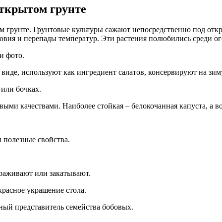
ткрытом грунте
 грунте. Грунтовые культуры сажают непосредственно под откр
овия и перепады температур. Эти растения полюбились среди о
и фото.
иде, используют как ингредиент салатов, консервируют на зиму
 или бочках.
ыми качествами. Наиболее стойкая – белокочанная капуста, а в
и полезные свойства.
ораживают или закатывают.
красное украшение стола.
рный представитель семейства бобовых.