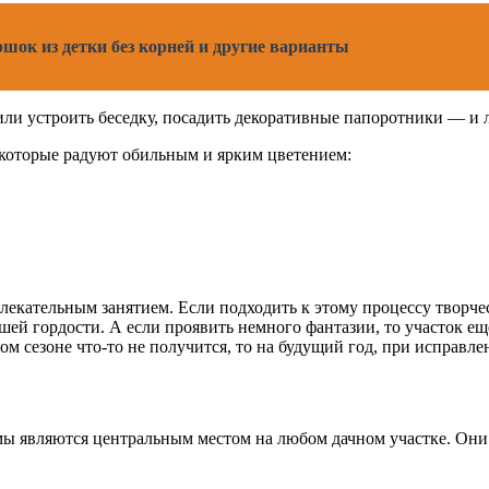
шок из детки без корней и другие варианты
 или устроить беседку, посадить декоративные папоротники — и 
 которые радуют обильным и ярким цветением:
лекательным занятием. Если подходить к этому процессу творчес
шей гордости. А если проявить немного фантазии, то участок ещ
м сезоне что-то не получится, то на будущий год, при исправлен
ы являются центральным местом на любом дачном участке. Они 