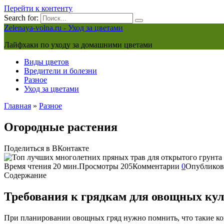
Перейти к контенту
Search for:
Zelenaya-volna.ru - Уход за цветами
Лайфхаки по уходу за домашними цветами
Виды цветов
Вредители и болезни
Разное
Уход за цветами
Главная
»
Разное
Огородные растения
Поделиться в ВКонтакте
Время чтения
20 мин.
Просмотры
205
Комментарии
0
Опубликов
Содержание
Требования к грядкам для овощных ку
При планировании овощных гряд нужно помнить, что такие ко