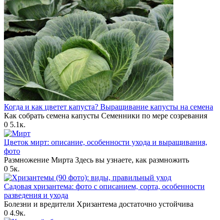
Когда и как цветет капуста? Выращивание капусты на семена
Как собрать семена капусты Семенники по мере созревания
0
5.1к.
Цветок мирт: описание, особенности ухода и выращивания,
фото
Размножение Мирта Здесь вы узнаете, как размножить
0
5к.
Садовая хризантема: фото с описанием, сорта, особенности
разведения и ухода
Болезни и вредители Хризантема достаточно устойчива
0
4.9к.