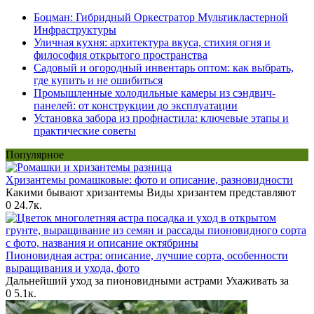
Боцман: Гибридный Оркестратор Мультикластерной
Инфраструктуры
Уличная кухня: архитектура вкуса, стихия огня и
философия открытого пространства
Садовый и огородный инвентарь оптом: как выбрать,
где купить и не ошибиться
Промышленные холодильные камеры из сэндвич-
панелей: от конструкции до эксплуатации
Установка забора из профнастила: ключевые этапы и
практические советы
Популярное
Хризантемы ромашковые: фото и описание, разновидности
Какими бывают хризантемы Виды хризантем представляют
0
24.7к.
Пионовидная астра: описание, лучшие сорта, особенности
выращивания и ухода, фото
Дальнейший уход за пионовидными астрами Ухаживать за
0
5.1к.