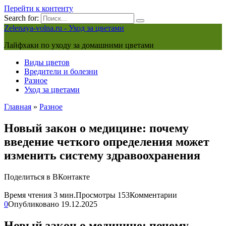
Перейти к контенту
Search for:
Zelenaya-volna.ru - Уход за цветами
Лайфхаки по уходу за домашними цветами
Виды цветов
Вредители и болезни
Разное
Уход за цветами
Главная
»
Разное
Новый закон о медицине: почему
введение четкого определения может
изменить систему здравоохранения
Поделиться в ВКонтакте
Время чтения
3 мин.
Просмотры
153
Комментарии
0
Опубликовано
19.12.2025
Новый закон о медицине: почему