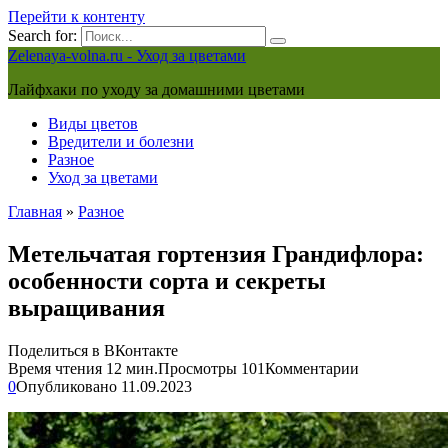
Перейти к контенту
Search for:
Zelenaya-volna.ru - Уход за цветами
Лайфхаки по уходу за домашними цветами
Виды цветов
Вредители и болезни
Разное
Уход за цветами
Главная
»
Разное
Метельчатая гортензия Грандифлора:
особенности сорта и секреты
выращивания
Поделиться в ВКонтакте
Время чтения
12 мин.
Просмотры
101
Комментарии
0
Опубликовано
11.09.2023