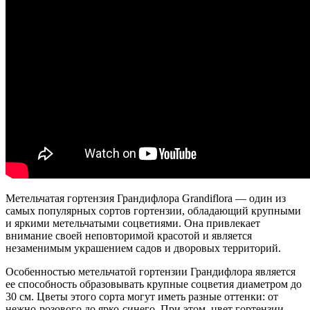
Метельчатая гортензия Грандифлора Grandiflora — один из
самых популярных сортов гортензии, обладающий крупными
и яркими метельчатыми соцветиями. Она привлекает
внимание своей неповторимой красотой и является
незаменимым украшением садов и дворовых территорий.
Особенностью метельчатой гортензии Грандифлора является
ее способность образовывать крупные соцветия диаметром до
30 см. Цветы этого сорта могут иметь разные оттенки: от
нежно-розового до ярко-синего. При этом, цвет гортензии