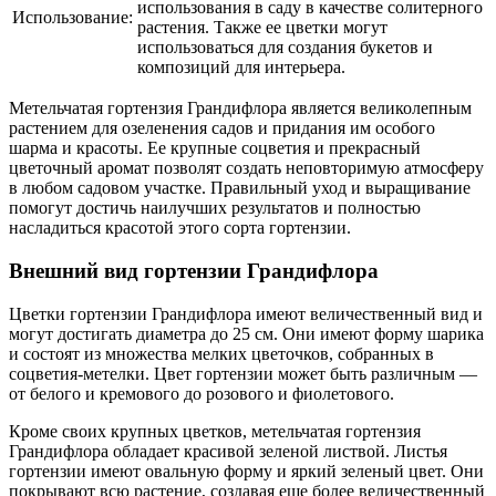
использования в саду в качестве солитерного
Использование:
растения. Также ее цветки могут
использоваться для создания букетов и
композиций для интерьера.
Метельчатая гортензия Грандифлора является великолепным
растением для озеленения садов и придания им особого
шарма и красоты. Ее крупные соцветия и прекрасный
цветочный аромат позволят создать неповторимую атмосферу
в любом садовом участке. Правильный уход и выращивание
помогут достичь наилучших результатов и полностью
насладиться красотой этого сорта гортензии.
Внешний вид гортензии Грандифлора
Цветки гортензии Грандифлора имеют величественный вид и
могут достигать диаметра до 25 см. Они имеют форму шарика
и состоят из множества мелких цветочков, собранных в
соцветия-метелки. Цвет гортензии может быть различным —
от белого и кремового до розового и фиолетового.
Кроме своих крупных цветков, метельчатая гортензия
Грандифлора обладает красивой зеленой листвой. Листья
гортензии имеют овальную форму и яркий зеленый цвет. Они
покрывают всю растение, создавая еще более величественный