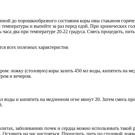
ченной до порошкообразного состояния коры ивы стаканом горя
й температуры и выпейте за раз перед едой. При хронических го
 часа два при температуре 20-22 градуса. Смесь процедить, пить 
тся всех полезных характеристик
ром: ложку (столовую) коры залить 450 мл воды, кипятить на ме
тром и вечером.
мл воды и кипятить на медленном огне минут 20. Затем смесь пр
й.
колитах, заболеваниях почек и сердца можно использовать такой
 Оставить на час настояться. Процедить, пить по столовой ложке