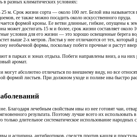
ь в разных климатических условиях:
ь 25 м. Срок жизни сорта — около 100 лет. Белой ива называется
одоемов, ее также можно посадить около искусственного пруда.
ичается формой кроны. Ее ветви длинные, гибкие, опущены к зе
а может достигать 15 м и более, срок жизни составляет около 10
ртные условия для его жизни — это хорошо освещенные берега во
астет выше 2-х метров. Листья у нее отличаются от тех, которы
ону необычной формы, поскольку побеги прочные и растут вверх
ают в парках и зонах отдыха. Побеги направлены вниз, а на них
довый аромат.
ни могут абсолютно отличаться по внешнему виду, но все относят
ой формой листьев. При должном уходе и поливе ива быстро рас
заболеваний
. Благодаря лечебным свойствам ивы из нее готовят чаи, отвар
мгновенного результата. Поэтому лучше всего их использовать 
то только длительное систематическое использование народных с
ивы и аспирина, антибиотиков, средств против кашля и простуды