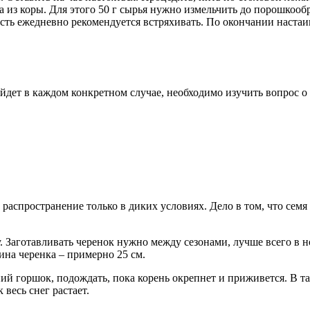
а из коры. Для этого 50 г сырья нужно измельчить до порошкооб
ость ежедневно рекомендуется встряхивать. По окончании наста
йдет в каждом конкретном случае, необходимо изучить вопрос о т
распространение только в диких условиях. Дело в том, что сем
 Заготавливать черенок нужно между сезонами, лучше всего в н
ина черенка – примерно 25 см.
ий горшок, подождать, пока корень окрепнет и приживется. В т
весь снег растает.