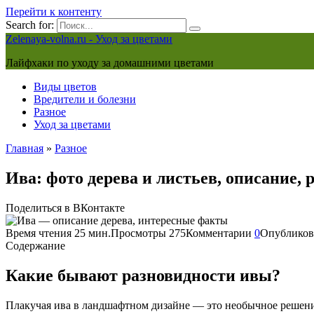
Перейти к контенту
Search for:
Zelenaya-volna.ru - Уход за цветами
Лайфхаки по уходу за домашними цветами
Виды цветов
Вредители и болезни
Разное
Уход за цветами
Главная
»
Разное
Ива: фото дерева и листьев, описание, 
Поделиться в ВКонтакте
Время чтения
25 мин.
Просмотры
275
Комментарии
0
Опубликов
Содержание
Какие бывают разновидности ивы?
Плакучая ива в ландшафтном дизайне — это необычное решени