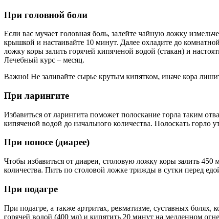
При головной боли
Если вас мучает головная боль, залейте чайную ложку измель
крышкой и настаивайте 10 минут. Далее охладите до комнатно
ложку коры залить горячей кипяченой водой (стакан) и настоять
Лечебный курс – месяц.
Важно! Не заливайте сырье крутым кипятком, иначе кора лиши
При ларингите
Избавиться от ларингита поможет полоскание горла таким отва
кипяченой водой до начального количества. Полоскать горло у
При поносе (диарее)
Чтобы избавиться от диареи, столовую ложку коры залить 450 
количества. Пить по столовой ложке трижды в сутки перед едо
При подагре
При подагре, а также артритах, ревматизме, суставных болях, 
горячей водой (400 мл) и кипятить 20 минут на медленном огне.