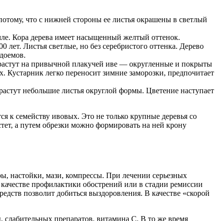
 потому, что с нижней стороны ее листья окрашены в светлый
мле. Кора дерева имеет насыщенный желтый оттенок.
0 лет. Листья светлые, но без серебристого оттенка. Дерево
доемов.
й растут на привычной плакучей иве — округленные и покрыты
. Кустарник легко переносит зимние заморозки, предпочитает
 растут небольшие листья округлой формы. Цветение наступает
ся к семейству ивовых. Это не только крупные деревья со
тет, а путем обрезки можно формировать на ней крону
ы, настойки, мази, компрессы. При лечении серьезных
в качестве профилактики обострений или в стадии ремиссии
редств позволит добиться выздоровления. В качестве «скорой
, слабительных препаратов, витамина С. В то же время