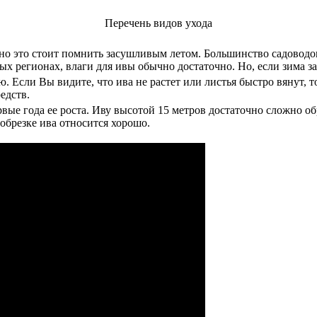
Перечень видов ухода
нно это стоит помнить засушливым летом. Большинство садоводо
ых регионах, влаги для ивы обычно достаточно. Но, если зима за
Если Вы видите, что ива не растет или листья быстро вянут, то
едств.
вые года ее роста. Иву высотой 15 метров достаточно сложно обр
 обрезке ива относится хорошо.