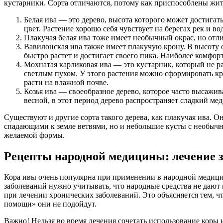
кустарники. Сорта отличаются, потому как приспособлены жит
Белая ива — это дерево, высота которого может достигат
цвет. Растение хорошо себя чувствует на берегах рек и в
Плакучая белая ива тоже имеет необычный окрас, но отл
Вавилонская ива также имеет плакучую крону. В высоту он
быстро растет и достигает своего пика. Наиболее комфо
Мохнатая карликовая ива — это кустарник, который не р
светлым пухом. У этого растения можно сформировать кр
расти на влажной почве.
Козья ива — своеобразное дерево, которое часто высажив
весной, в этот период дерево распространяет сладкий ме
Существуют и другие сорта такого дерева, как плакучая ива. О
спадающими к земле ветвями, но и небольшие кусты с необычн
желаемой формы.
Рецепты народной медицины: лечение 
Кора ивы очень популярна при применении в народной медицине
заболеваний нужно учитывать, что народные средства не дают 
при лечении хронических заболеваний. Это объясняется тем, ч
помощи» они не подойдут.
Важно! Нельзя во время лечения сочетать использование коры 