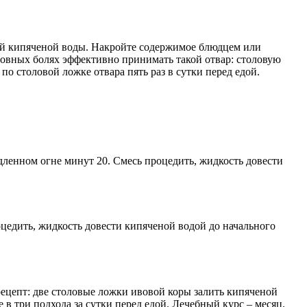
чей кипяченой воды. Накройте содержимое блюдцем или
ловных болях эффективно принимать такой отвар: столовую
по столовой ложке отвара пять раз в сутки перед едой.
дленном огне минут 20. Смесь процедить, жидкость довести
оцедить, жидкость довести кипяченой водой до начального
 рецепт: две столовые ложки ивовой коры залить кипяченой
 в три подхода за сутки перед едой. Лечебный курс – месяц.