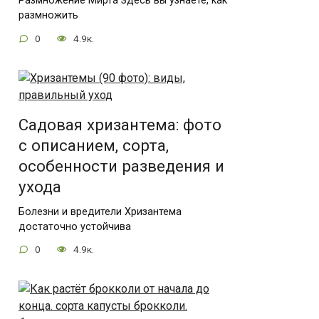
Размножение Мирта Здесь вы узнаете, как
размножить
0
4.9к.
Садовая хризантема: фото
с описанием, сорта,
особенности разведения и
ухода
Болезни и вредители Хризантема
достаточно устойчива
0
4.9к.