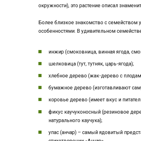
окружности), это растение описал знамени
Более близкое знакомство с семейством 
особенностями. В удивительном семейств
инжир (смоковница, винная ягода, смок
шелковица (тут, тутняк, царь-ягода);
хлебное дерево (жак-дерево с плодами
бумажное дерево (изготавливают сам
коровье дерево (имеет вкус и питател
фикус каучуконосный (резиновое дерев
натурального каучука);
упас (анчар) – самый ядовитый предс
стихотворении «Анчар».