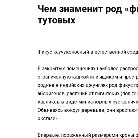
Чем знаменит род «ф
тутовых
Фикус каучуконосный в естественной сре
В закрытых помещениях наиболее распрос
ограниченную кадкой или ящиком и простр
родине в индийских джунглях род фикус 
аборигенов, растений от гигантских (под т
карликов в виде миниатюрных кустарничк
Обвиваясь вокруг деревьев, они врастают
экстазе».
Впервые, пораженный размерами кроны фи