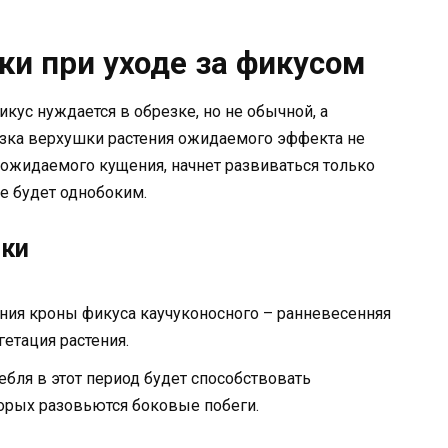
ки при уходе за фикусом
ус нуждается в обрезке, но не обычной, а
зка верхушки растения ожидаемого эффекта не
о ожидаемого кущения, начнет развиваться только
ие будет однобоким.
зки
ия кроны фикуса каучуконосного – ранневесенняя
гетация растения.
ебля в этот период будет способствовать
орых разовьются боковые побеги.