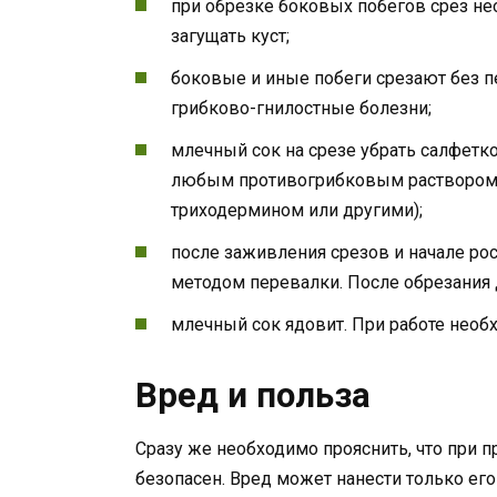
при обрезке боковых побегов срез не
загущать куст;
боковые и иные побеги срезают без п
грибково-гнилостные болезни;
млечный сок на срезе убрать салфетко
любым противогрибковым раствором
триходермином или другими);
после заживления срезов и начале ро
методом перевалки. После обрезания 
млечный сок ядовит. При работе необ
Вред и польза
Сразу же необходимо прояснить, что при
безопасен. Вред может нанести только его