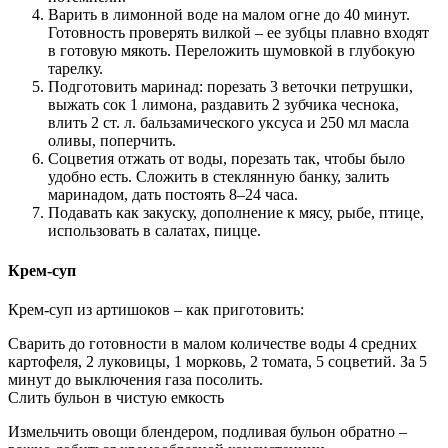
Варить в лимонной воде на малом огне до 40 минут.
Готовность проверять вилкой – ее зубцы плавно входят
в готовую мякоть. Переложить шумовкой в глубокую
тарелку.
Подготовить маринад: порезать 3 веточки петрушки,
выжать сок 1 лимона, раздавить 2 зубчика чеснока,
влить 2 ст. л. бальзамического уксуса и 250 мл масла
оливы, поперчить.
Соцветия отжать от воды, порезать так, чтобы было
удобно есть. Сложить в стеклянную банку, залить
маринадом, дать постоять 8–24 часа.
Подавать как закуску, дополнение к мясу, рыбе, птице,
использовать в салатах, пицце.
Крем-суп
Крем-суп из артишоков – как приготовить:
Сварить до готовности в малом количестве воды 4 средних
картофеля, 2 луковицы, 1 морковь, 2 томата, 5 соцветий. За 5
минут до выключения газа посолить.
Слить бульон в чистую емкость
Измельчить овощи блендером, подливая бульон обратно –