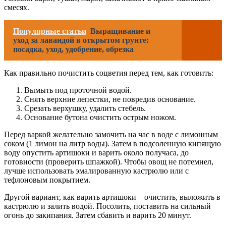
смесях.
Популярные статьи
Выращивание и
уход за лавандой в открытом грунте:
посадка, уход, удобрение, обрезка
Как правильно почистить соцветия перед тем, как готовить:
Вымыть под проточной водой.
Снять верхние лепестки, не повредив основание.
Срезать верхушку, удалить стебель.
Основание бутона очистить острым ножом.
Перед варкой желательно замочить на час в воде с лимонным
соком (1 лимон на литр воды). Затем в подсоленную кипящую
воду опустить артишоки и варить около получаса, до
готовности (проверить шпажкой). Чтобы овощ не потемнел,
лучше использовать эмалированную кастрюлю или с
тефлоновым покрытием.
Другой вариант, как варить артишоки – очистить, выложить в
кастрюлю и залить водой. Посолить, поставить на сильный
огонь до закипания. Затем сбавить и варить 20 минут.