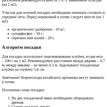
рыхлением рекомендуется внести 1 ч. л. аммиачной селитры
(на 1 м2).
Участок для осенней посадки необходимо начинать готовить в
середине лета. Перед перекопкой в почву следует внести (на 1
м2):
органические удобрения – 10 кг;
суперфосфат – 50 г;
сернокислый калий – 20 г.
Алгоритм посадки
Для посадки используют перезимовавшие клубни, из расчета
– 100 г на 1 м2. Рекомендуемое расстояние между рядами – 0,7
м, между ямками – не менее 0,3 м. Заделывают посадочные
клубни на глубину 5-6 см.
Замечание! Корнеплоды китайского артишока могут зимовать
в почве.
Поэтапная схема посадки:
На дне посадочной ямки необходимо оборудовать
дренаж.
Сверху засыпать землю.