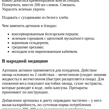
важно добиться кремообразной консистенции.
Поперчить, ввести 200 мл сливок. Смешать.
Украсить зеленью укропа
Подавать с сухариками из белого хлеба.
Чем заменить артишок в блюдах:
консервированным болгарским перцем;
зеленым горошком с щепоткой мускатного ореха;
корневым сельдереем;
грецкими орехами;
молодым или маринованным кабачком.
В народной медицине
Артишок активно применяется для похудения. Действие
овоща основано на 2 свойствах – мочегонном (уходит лишняя
жидкость) и желчегонном (быстрее расщепляется пища). Для
снижения веса покупают настойки овоща, сухие экстракты,
которые разводят в воде, либо капсулы. Препараты
принимают по инструкции.
Добавление артишока в диету оправдано частично – у него
малая калорийность, но суточная норма потребления