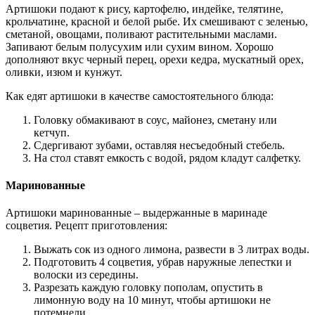
Артишоки подают к рису, картофелю, индейке, телятине,
крольчатине, красной и белой рыбе. Их смешивают с зеленью,
сметаной, овощами, поливают растительными маслами.
Запивают белым полусухим или сухим вином. Хорошо
дополняют вкус черный перец, орехи кедра, мускатный орех,
оливки, изюм и кунжут.
Как едят артишоки в качестве самостоятельного блюда:
Головку обмакивают в соус, майонез, сметану или
кетчуп.
Сдергивают зубами, оставляя несъедобный стебель.
На стол ставят емкость с водой, рядом кладут салфетку.
Маринованные
Артишоки маринованные – выдержанные в маринаде
соцветия. Рецепт приготовления:
Выжать сок из одного лимона, развести в 3 литрах воды.
Подготовить 4 соцветия, убрав наружные лепестки и
волоски из середины.
Разрезать каждую головку пополам, опустить в
лимонную воду на 10 минут, чтобы артишоки не
потемнели.