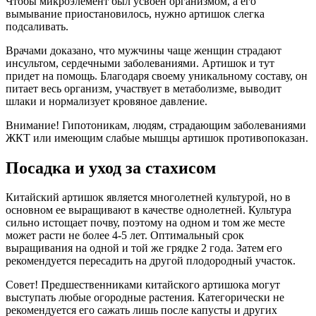
Чтобы микроэлемент был усвоен организмом, а его
вымывание приостановилось, нужно артишок слегка
подсаливать.
Врачами доказано, что мужчины чаще женщин страдают
инсультом, сердечными заболеваниями. Артишок и тут
придет на помощь. Благодаря своему уникальному составу, он
питает весь организм, участвует в метаболизме, выводит
шлаки и нормализует кровяное давление.
Внимание! Гипотоникам, людям, страдающим заболеваниями
ЖКТ или имеющим слабые мышцы артишок противопоказан.
Посадка и уход за стахисом
Китайский артишок является многолетней культурой, но в
основном ее выращивают в качестве однолетней. Культура
сильно истощает почву, поэтому на одном и том же месте
может расти не более 4-5 лет. Оптимальный срок
выращивания на одной и той же грядке 2 года. Затем его
рекомендуется пересадить на другой плодородный участок.
Совет! Предшественниками китайского артишока могут
выступать любые огородные растения. Категорически не
рекомендуется его сажать лишь после капусты и других