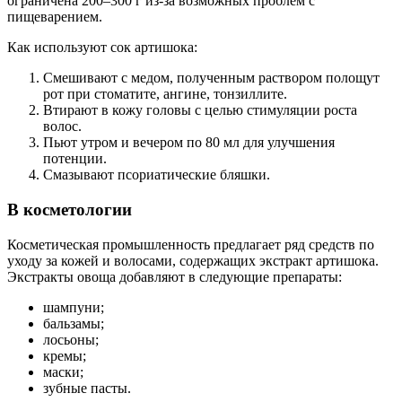
ограничена 200–300 г из-за возможных проблем с
пищеварением.
Как используют сок артишока:
Смешивают с медом, полученным раствором полощут
рот при стоматите, ангине, тонзиллите.
Втирают в кожу головы с целью стимуляции роста
волос.
Пьют утром и вечером по 80 мл для улучшения
потенции.
Смазывают псориатические бляшки.
В косметологии
Косметическая промышленность предлагает ряд средств по
уходу за кожей и волосами, содержащих экстракт артишока.
Экстракты овоща добавляют в следующие препараты:
шампуни;
бальзамы;
лосьоны;
кремы;
маски;
зубные пасты.