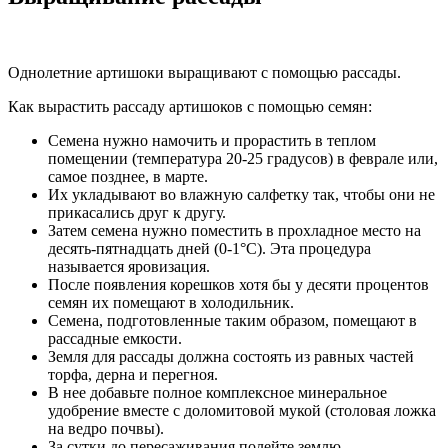
Однолетние артишоки выращивают с помощью рассады.
Как вырастить рассаду артишоков с помощью семян:
Семена нужно намочить и прорастить в теплом
помещении (температура 20-25 градусов) в феврале или,
самое позднее, в марте.
Их укладывают во влажную салфетку так, чтобы они не
прикасались друг к другу.
Затем семена нужно поместить в прохладное место на
десять-пятнадцать дней (0-1°С). Эта процедура
называется яровизация.
После появления корешков хотя бы у десяти процентов
семян их помещают в холодильник.
Семена, подготовленные таким образом, помещают в
рассадные емкости.
Земля для рассады должна состоять из равных частей
торфа, дерна и перегноя.
В нее добавьте полное комплексное минеральное
удобрение вместе с доломитовой мукой (столовая ложка
на ведро почвы).
За сутки до пересаживания полейте землю.