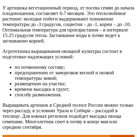
У артишока вегетационный период, от посева семян до начала
плодоношения, составляет 6-7 месяцев. Это теплолюбивое
растение: молодые побеги выдерживают понижение
температуры до -3 градусов, соцветия – до -1, корни – до -10.
Оптимальная температура для произрастания – в интервале
15-25 градусов тепла. Застаивание воды в почве ведет к
загниванию корней.
Агротехника выращивания овощной культуры состоит в
подготовке надлежащих условий:
по почвенному составу;
предохранению от заморозков весной и низкой
температуры зимой;
размещению на участке;
времени высадки в грунт;
способу размножения.
Выращивать артишок в Средней полосе России можно только
через рассаду, в условиях Урала и Сибири – рассадой в
теплице. Для южных регионов подойдет высадка овоща
семенами. Многолетник сеют в почву в конце мая или
середине сентября.