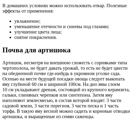
В домашних условиях можно использовать отвар. Полезные
эффекты от применения:
увлажнение;
уменьшение отечности и синевы под глазами;
улучшение цвета лица;
снятие покраснения.
Почва для артишока
Артишок, несмотря на внешнюю схожесть с сорняками типа
чертополоха, не будет давать урожай, то есть не будет цвести
на обедненной почве где-нибудь в укромном уголке сада.
Осенью на месте будущей посадки овоща следует выкопать
яму глубиной 60 см и шириной 100см. На дно ямы слоем
10 см укладывают дренаж, состоящий из крупного керамзита,
гальки, глиняных черепков или синтепона. Затем яму
наполняют землесмесью, в состав которой входят: 3 части
садовой земли, 3 части перегноя, 3 части песка и 1 часть
торфа. В такую яму весной можно садить и корневые отводки
артишока, и выращенные из семян саженцы.