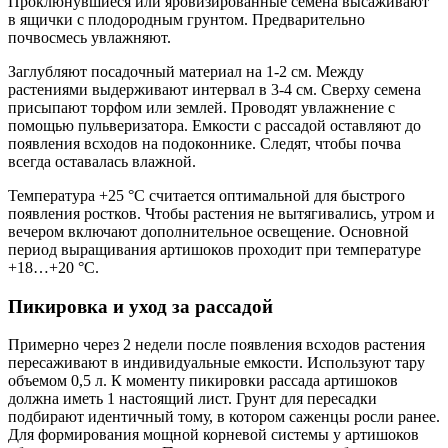
Проклюнувшиеся или яровизированные семена высаживают
в ящички с плодородным грунтом. Предварительно
почвосмесь увлажняют.
Заглубляют посадочный материал на 1-2 см. Между
растениями выдерживают интервал в 3-4 см. Сверху семена
присыпают торфом или землей. Проводят увлажнение с
помощью пульверизатора. Емкости с рассадой оставляют до
появления всходов на подоконнике. Следят, чтобы почва
всегда оставалась влажной.
Температура +25 °С считается оптимальной для быстрого
появления ростков. Чтобы растения не вытягивались, утром и
вечером включают дополнительное освещение. Основной
период выращивания артишоков проходит при температуре
+18…+20 °C.
Пикировка и уход за рассадой
Примерно через 2 недели после появления всходов растения
пересаживают в индивидуальные емкости. Используют тару
объемом 0,5 л. К моменту пикировки рассада артишоков
должна иметь 1 настоящий лист. Грунт для пересадки
подбирают идентичный тому, в котором саженцы росли ранее.
Для формирования мощной корневой системы у артишоков