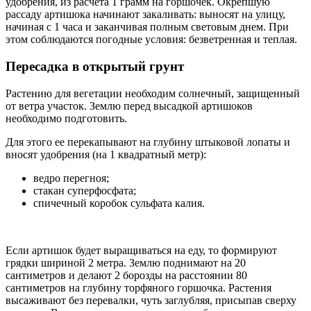
удобрения, из расчета 1 грамм на горшочек. Окрепшую
рассаду артишока начинают закаливать: выносят на улицу,
начиная с 1 часа и заканчивая полным световым днем. При
этом соблюдаются погодные условия: безветренная и теплая.
Пересадка в открытый грунт
Растению для вегетации необходим солнечный, защищенный
от ветра участок. Землю перед высадкой артишоков
необходимо подготовить.
Для этого ее перекапывают на глубину штыковой лопаты и
вносят удобрения (на 1 квадратный метр):
ведро перегноя;
стакан суперфосфата;
спичечный коробок сульфата калия.
Если артишок будет выращиваться на еду, то формируют
грядки шириной 2 метра. Землю поднимают на 20
сантиметров и делают 2 борозды на расстоянии 80
сантиметров на глубину торфяного горшочка. Растения
высаживают без перевалки, чуть заглубляя, присыпав сверху