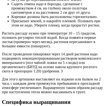
Садить семена надо в борозды, сделанные с
промежутком 4 см, на глубину около полутора
сантиметров и на расстоянии 2 см друг от друга.
Корешки должны быть расположены горизонтально.
Присыпьте землей, и накройте пленкой. Поливать при
этом не надо. Уберите пленку, когда прорастут ростки.
Растить рассаду нужно при температуре 10 – 15 градусов,
поливать регулярно теплой водой. Когда появятся первые
листья (примерно через месяц), растения пересаживают в
большие емкости (пикируют).
После проведения пикировки через 14 дней растения надо
подкормить неконцентрированным раствором комплексного
минерального (пол чайной ложки на 5 л воды) или
органического (БИУД на основе навоза крупного рогатого
скота в пропорции 1:20) удобрения. З
Для этого артишоки выставляют на лоджию или балкон на 2
часа, с каждым днем промежуток пребывания в прохладной
атмосфере увеличивают. Выращенную таким образом рассаду
при наступлении тепла можно высаживать в грунт.
Специфика выращивания