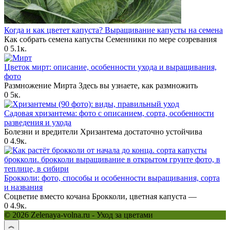
Когда и как цветет капуста? Выращивание капусты на семена
Как собрать семена капусты Семенники по мере созревания
0
5.1к.
Цветок мирт: описание, особенности ухода и выращивания,
фото
Размножение Мирта Здесь вы узнаете, как размножить
0
5к.
Садовая хризантема: фото с описанием, сорта, особенности
разведения и ухода
Болезни и вредители Хризантема достаточно устойчива
0
4.9к.
Брокколи: фото, способы и особенности выращивания, сорта
и названия
Соцветие вместо кочана Брокколи, цветная капуста —
0
4.9к.
© 2026 Zelenaya-volna.ru - Уход за цветами