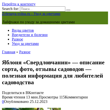
Перейти к контенту
Search for:
Zelenaya-volna.ru - Уход за цветами
Лайфхаки по уходу за домашними цветами
Виды цветов
Вредители и болезни
Разное
Уход за цветами
Главная
»
Разное
Яблоня «Свердловчанин» — описание
сорта, фото, отзывы садоводов —
полезная информация для любителей
садоводства
Поделиться в ВКонтакте
Время чтения
13 мин.
Просмотры
115
Комментарии
0
Опубликовано
25.12.2023