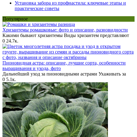
Установка забора из профнастила: ключевые этапы и
практические советы
Популярное
Хризантемы ромашковые: фото и описание, разновидности
Какими бывают хризантемы Виды хризантем представляют
0
24.7к.
Пионовидная астра: описание, лучшие сорта, особенности
выращивания и ухода, фото
Дальнейший уход за пионовидными астрами Ухаживать за
0
5.1к.