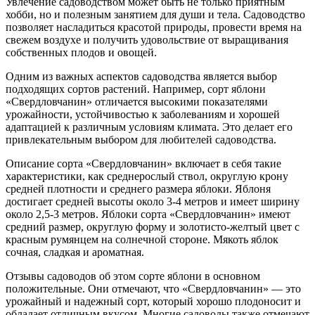
Увлечение садоводством может быть не только приятным
хобби, но и полезным занятием для души и тела. Садоводство
позволяет насладиться красотой природы, провести время на
свежем воздухе и получить удовольствие от выращивания
собственных плодов и овощей.
Одним из важных аспектов садоводства является выбор
подходящих сортов растений. Например, сорт яблони
«Свердловчанин» отличается высокими показателями
урожайности, устойчивостью к заболеваниям и хорошей
адаптацией к различным условиям климата. Это делает его
привлекательным выбором для любителей садоводства.
Описание сорта «Свердловчанин» включает в себя такие
характеристики, как среднерослый ствол, округлую крону
средней плотности и среднего размера яблоки. Яблоня
достигает средней высоты около 3-4 метров и имеет ширину
около 2,5-3 метров. Яблоки сорта «Свердловчанин» имеют
средний размер, округлую форму и золотисто-желтый цвет с
красным румянцем на солнечной стороне. Мякоть яблок
сочная, сладкая и ароматная.
Отзывы садоводов об этом сорте яблони в основном
положительные. Они отмечают, что «Свердловчанин» — это
урожайный и надежный сорт, который хорошо плодоносит и
обладает отличным вкусом. Многие садоводы также отмечают