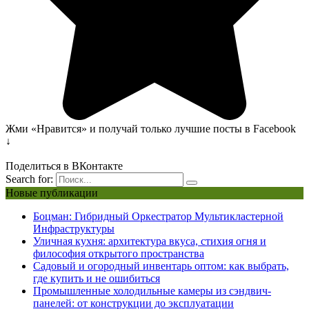
Жми «Нравится» и получай только лучшие посты в Facebook
↓
Поделиться в ВКонтакте
Search for:
Новые публикации
Боцман: Гибридный Оркестратор Мультикластерной
Инфраструктуры
Уличная кухня: архитектура вкуса, стихия огня и
философия открытого пространства
Садовый и огородный инвентарь оптом: как выбрать,
где купить и не ошибиться
Промышленные холодильные камеры из сэндвич-
панелей: от конструкции до эксплуатации