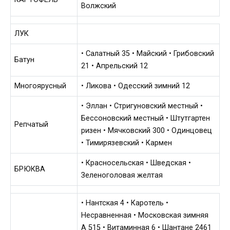
Волжский
ЛУК
• Салатный 35 • Майский • Грибовский
Батун
21 • Апрельский 12
Многоярусный
• Ликова • Одесский зимний 12
• Эллан • Стригуновский местный •
Бессоновский местный • Штутгартен
Репчатый
ризен • Мячковский 300 • Одинцовец
• Тимирязевский • Кармен
• Красносельская • Шведская •
БРЮКВА
Зеленоголовая желтая
• Нантская 4 • Каротель •
Несравненная • Московская зимняя
А 515 • Витаминная 6 • Шантане 2461