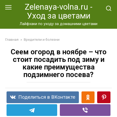
Перейти
Zelenaya-volna.ru -
к
Уход за цветами
контенту
Лайфхаки по уходу за домашними цветами
Главная
»
Вредители и болезни
Сеем огород в ноябре – что
стоит посадить под зиму и
какие преимущества
подзимнего посева?
Поделиться в ВКонтакте