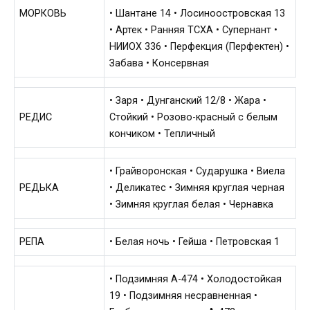
МОРКОВЬ
• Шантане 14 • Лосиноостровская 13
• Артек • Ранняя ТСХА • Супернант •
НИИОХ 336 • Перфекция (Перфектен) •
Забава • Консервная
• Заря • Дунганский 12/8 • Жара •
РЕДИС
Стойкий • Розово-красный с белым
кончиком • Тепличный
• Грайворонская • Сударушка • Виела
РЕДЬКА
• Деликатес • Зимняя круглая черная
• Зимняя круглая белая • Чернавка
РЕПА
• Белая ночь • Гейша • Петровская 1
• Подзимняя А-474 • Холодостойкая
19 • Подзимняя несравненная •