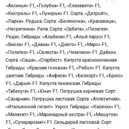
«Аксинья» F1, «Голубка» F1, «Елизавета» F1,
«Кестрель» F1, «Лукерья» F1. Сорта: «Детройт»,
«Ларка». Редька. Сорта: «Беляночка», «Красавица»,
«Негритянка». Репа. Сорта: «Орбита», «Пелагея».
Редис. Гибриды: «Альбена» F1, «Алый парус» F1,
«Виола» F1, «Диана» F1, «Диего» F1, «Марс» F1,
«Политез» F1, «Селеста» F1, «Чемпион» F1. Дайкон.
Сорта: «Саша», «Старбест». Капуста краснокочанная.
Гибриды: «Красная головка» F1, «Ребол» F1. Капуста
цветная. Гибриды: «Анфиса» F1, «Белкорт» F1, «Брюс»
F1, «Дарья» F1. Капуста пекинская. Гибриды:
«Табалуга» F1, «Юки» F1. Петрушка корневая: Сорт:
«Сахарная». Петрушка листовая. Сорта: «Аппетитная»,
«Итальянский гигант». Укроп. Гибриды: «Казачок» F1,
«Малахит» F1, «Маринадный экстра» F1, «Мишутка»
F1, «Супераромат» F1. Сельдерей листовой. Сорт: