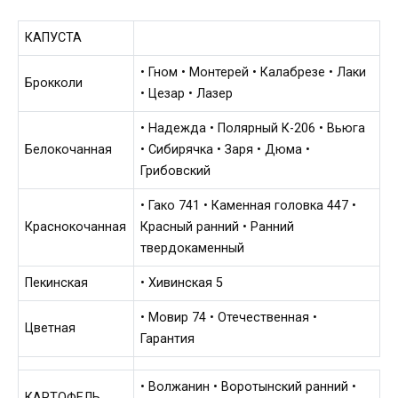
КАПУСТА
• Гном • Монтерей • Калабрезе • Лаки
Брокколи
• Цезар • Лазер
• Надежда • Полярный К-206 • Вьюга
Белокочанная
• Сибирячка • Заря • Дюма •
Грибовский
• Гако 741 • Каменная головка 447 •
Краснокочанная
Красный ранний • Ранний
твердокаменный
Пекинская
• Хивинская 5
• Мовир 74 • Отечественная •
Цветная
Гарантия
• Волжанин • Воротынский ранний •
КАРТОФЕЛЬ