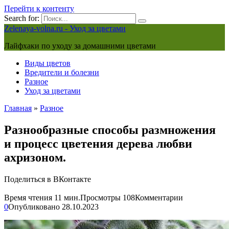
Перейти к контенту
Search for:
Zelenaya-volna.ru - Уход за цветами
Лайфхаки по уходу за домашними цветами
Виды цветов
Вредители и болезни
Разное
Уход за цветами
Главная
»
Разное
Разнообразные способы размножения
и процесс цветения дерева любви
ахризоном.
Поделиться в ВКонтакте
Время чтения
11 мин.
Просмотры
108
Комментарии
0
Опубликовано
28.10.2023