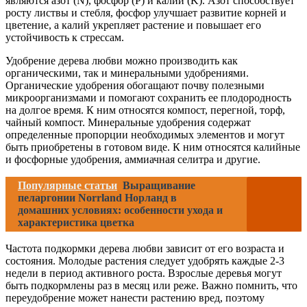
являются азот (N), фосфор (P) и калий (K). Азот способствует
росту листвы и стебля, фосфор улучшает развитие корней и
цветение, а калий укрепляет растение и повышает его
устойчивость к стрессам.
Удобрение дерева любви можно производить как
органическими, так и минеральными удобрениями.
Органические удобрения обогащают почву полезными
микроорганизмами и помогают сохранить ее плодородность
на долгое время. К ним относятся компост, перегной, торф,
чайный компост. Минеральные удобрения содержат
определенные пропорции необходимых элементов и могут
быть приобретены в готовом виде. К ним относятся калийные
и фосфорные удобрения, аммиачная селитра и другие.
Популярные статьи
Выращивание
пеларгонии Norrland Норланд в
домашних условиях: особенности ухода и
характеристика цветка
Частота подкормки дерева любви зависит от его возраста и
состояния. Молодые растения следует удобрять каждые 2-3
недели в период активного роста. Взрослые деревья могут
быть подкормлены раз в месяц или реже. Важно помнить, что
переудобрение может нанести растению вред, поэтому