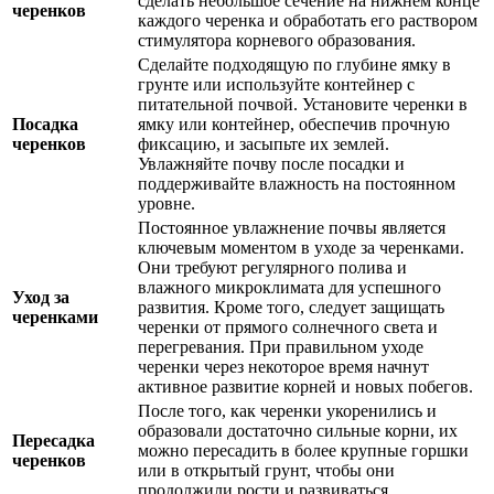
сделать небольшое сечение на нижнем конце
черенков
каждого черенка и обработать его раствором
стимулятора корневого образования.
Сделайте подходящую по глубине ямку в
грунте или используйте контейнер с
питательной почвой. Установите черенки в
Посадка
ямку или контейнер, обеспечив прочную
черенков
фиксацию, и засыпьте их землей.
Увлажняйте почву после посадки и
поддерживайте влажность на постоянном
уровне.
Постоянное увлажнение почвы является
ключевым моментом в уходе за черенками.
Они требуют регулярного полива и
влажного микроклимата для успешного
Уход за
развития. Кроме того, следует защищать
черенками
черенки от прямого солнечного света и
перегревания. При правильном уходе
черенки через некоторое время начнут
активное развитие корней и новых побегов.
После того, как черенки укоренились и
образовали достаточно сильные корни, их
Пересадка
можно пересадить в более крупные горшки
черенков
или в открытый грунт, чтобы они
продолжили рости и развиваться.