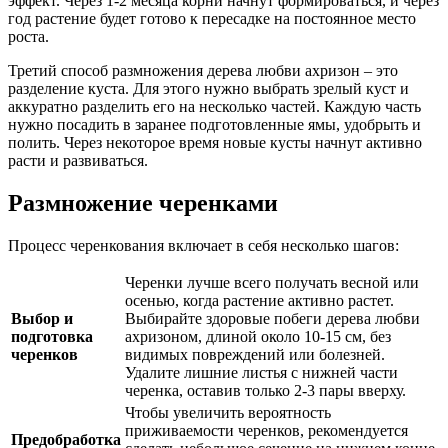
эффект. Через 1-2 месяца корни начнут формироваться, и через
год растение будет готово к пересадке на постоянное место
роста.
Третий способ размножения дерева любви ахризон – это
разделение куста. Для этого нужно выбрать зрелый куст и
аккуратно разделить его на несколько частей. Каждую часть
нужно посадить в заранее подготовленные ямы, удобрыть и
полить. Через некоторое время новые кусты начнут активно
расти и развиваться.
Размножение черенками
Процесс черенкования включает в себя несколько шагов:
Черенки лучше всего получать весной или
осенью, когда растение активно растет.
Выбор и
Выбирайте здоровые побеги дерева любви
подготовка
ахризоном, длиной около 10-15 см, без
черенков
видимых повреждений или болезней.
Удалите лишние листья с нижней части
черенка, оставив только 2-3 пары вверху.
Чтобы увеличить вероятность
приживаемости черенков, рекомендуется
Предобработка