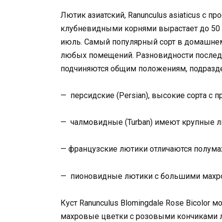
Лютик азиатский, Ranunculus asiaticus с 
клубневидными корнями вырастает до 50 
июль. Самый популярный сорт в домашнем
любых помещений. Разновидности последн
подчиняются общим положениям, подразде
— персидские (Persian), высокие сорта с
— чалмовидные (Turban) имеют крупные л
— французские лютики отличаются полум
— пионовидные лютики с большими махр
Куст Ranunculus Blomingdale Rose Bicolor 
махровые цветки с розовыми кончиками л