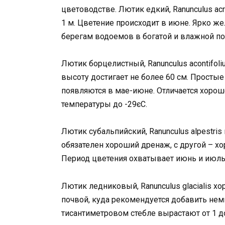
цветоводстве. Лютик едкий, Ranunculus ac
1 м. Цветение происходит в июне. Ярко же
берегам водоемов в богатой и влажной по
Лютик борцелистный, Ranunculus acontifol
высоту достигает не более 60 см. Простые
появляются в мае-июне. Отличается хоро
температуры до -29єС.
Лютик субальпийский, Ranunculus alpestris
обязателен хороший дренаж, с другой – х
Период цветения охватывает июнь и июль,
Лютик ледниковый, Ranunculus glacialis х
почвой, куда рекомендуется добавить немн
тисантиметровом стебле вырастают от 1 до