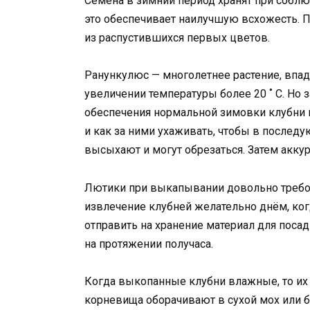
Семена в зимний период хранят при соблю
это обеспечивает наилучшую всхожесть. 
из распустившихся первых цветов.
Ранункулюс — многолетнее растение, впа
увеличении температуры более 20 ˚ С. Но 
обеспечения нормальной зимовки клубни 
и как за ними ухаживать, чтобы в последу
высыхают и могут обрезаться. Затем акку
Лютики при выкапывании довольно требов
извлечение клубней желательно днём, ког
отправить на хранение материал для поса
на протяжении получаса.
Когда выкопанные клубни влажные, то их 
корневища оборачивают в сухой мох или 