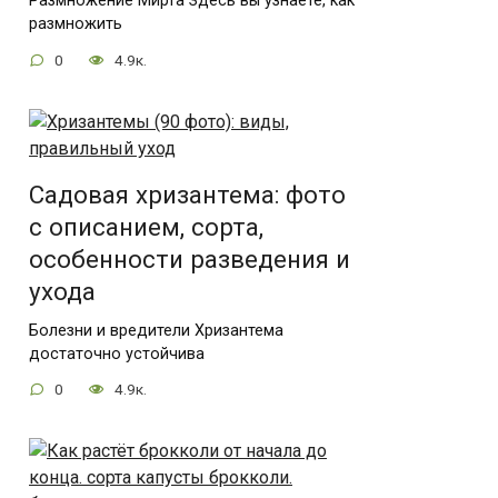
Размножение Мирта Здесь вы узнаете, как
размножить
0
4.9к.
Садовая хризантема: фото
с описанием, сорта,
особенности разведения и
ухода
Болезни и вредители Хризантема
достаточно устойчива
0
4.9к.