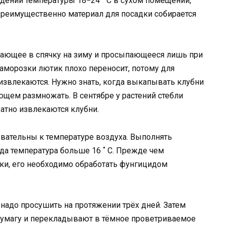
дении температуры 18−24 ˚ С в сухом помещении,
Преимущественно материал для посадки собирается
дающее в спячку на зиму и просыпающееся лишь при
заморозки лютик плохо переносит, потому для
извлекаются. Нужно знать, когда выкапывать клубни
ющем размножать. В сентябре у растений стебли
ратно извлекаются клубни.
ательны к температуре воздуха. Выполнять
да температура больше 16 ˚ С. Прежде чем
дки, его необходимо обработать фунгицидом
надо просушить на протяжении трёх дней. Затем
бумагу и перекладывают в тёмное проветриваемое