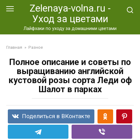
Перейти
Zelenaya-volna.ru -
к
Уход за цветами
контенту
Лайфхаки по уходу за домашними цветами
Главная
»
Разное
Полное описание и советы по
выращиванию английской
кустовой розы сорта Леди оф
Шалот в парках
Поделиться в ВКонтакте