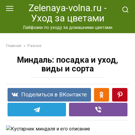
Перейти
Zelenaya-volna.ru -
к
Уход за цветами
контенту
Лайфхаки по уходу за домашними цветами
Главная
»
Разное
Миндаль: посадка и уход,
виды и сорта
Поделиться в ВКонтакте