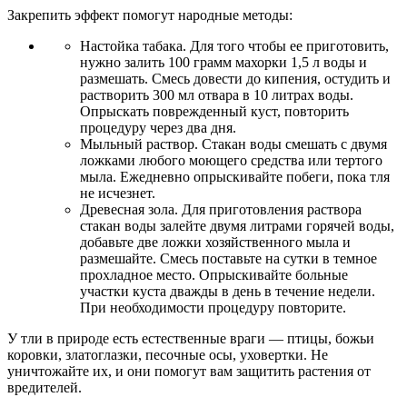
Закрепить эффект помогут народные методы:
Настойка табака. Для того чтобы ее приготовить,
нужно залить 100 грамм махорки 1,5 л воды и
размешать. Смесь довести до кипения, остудить и
растворить 300 мл отвара в 10 литрах воды.
Опрыскать поврежденный куст, повторить
процедуру через два дня.
Мыльный раствор. Стакан воды смешать с двумя
ложками любого моющего средства или тертого
мыла. Ежедневно опрыскивайте побеги, пока тля
не исчезнет.
Древесная зола. Для приготовления раствора
стакан воды залейте двумя литрами горячей воды,
добавьте две ложки хозяйственного мыла и
размешайте. Смесь поставьте на сутки в темное
прохладное место. Опрыскивайте больные
участки куста дважды в день в течение недели.
При необходимости процедуру повторите.
У тли в природе есть естественные враги — птицы, божьи
коровки, златоглазки, песочные осы, уховертки. Не
уничтожайте их, и они помогут вам защитить растения от
вредителей.