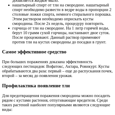
добавляется жидкое мыло.
нашатырный спирт от тли на смородине. нашатырный
спирт необходимо развести в ведре воды в пропорции 2
столовые ложки спирта, немного стирального порошка.
Этим раствором необходимо оприскать кусты
смородины. После 2х недель, процедуру повторить.
горчица от тли на смородине. На 1 литр горячей воды,
берут 10 грамм сухой горчицы, настаивают двое суток.
После процеживают. Данный раствор применяют
против тли на кустах смородины до посадки в грунт.
Самое эффективное средство
При больших поражениях доказана эффективность
следующих пестицидов: Вофатокс, Актара, Ровикурт. Кусты
обрабатываются два раза: первый – еще до распускания почек,
второй – за месяц до появления урожая.
Профилактика появление тли
Для предотвращения поражения смородины можно посадить
рядом с кустами растения, отпугивающие вредителя. Среди
таких растений наиболее популярными являются следующие
виды: