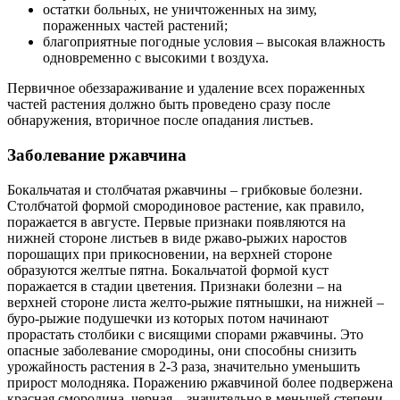
остатки больных, не уничтоженных на зиму,
пораженных частей растений;
благоприятные погодные условия – высокая влажность
одновременно с высокими t воздуха.
Первичное обеззараживание и удаление всех пораженных
частей растения должно быть проведено сразу после
обнаружения, вторичное после опадания листьев.
Заболевание ржавчина
Бокальчатая и столбчатая ржавчины – грибковые болезни.
Столбчатой формой смородиновое растение, как правило,
поражается в августе. Первые признаки появляются на
нижней стороне листьев в виде ржаво-рыжих наростов
порошащих при прикосновении, на верхней стороне
образуются желтые пятна. Бокальчатой формой куст
поражается в стадии цветения. Признаки болезни – на
верхней стороне листа желто-рыжие пятнышки, на нижней –
буро-рыжие подушечки из которых потом начинают
прорастать столбики с висящими спорами ржавчины. Это
опасные заболевание смородины, они способны снизить
урожайность растения в 2-3 раза, значительно уменьшить
прирост молодняка. Поражению ржавчиной более подвержена
красная смородина, черная – значительно в меньшей степени.