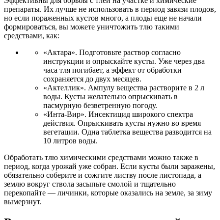
Эффективны для борьбы с тлей на участке и химические
препараты. Их лучше не использовать в период завязи плодов,
но если пораженных кустов много, а плоды еще не начали
формироваться, вы можете уничтожить тлю такими
средствами, как:
«Актара». Подготовьте раствор согласно
инструкции и опрыскайте кусты. Уже через два
часа тля погибает, а эффект от обработки
сохраняется до двух месяцев.
«Актеллик». Ампулу вещества растворите в 2 л
воды. Кусты желательно опрыскивать в
пасмурную безветренную погоду.
«Инта-Вир». Инсектицид широкого спектра
действия. Опрыскивать кусты нужно во время
вегетации. Одна таблетка вещества разводится на
10 литров воды.
Обработать тлю химическими средствами можно также в
период, когда урожай уже собран. Если кусты были заражены,
обязательно соберите и сожгите листву после листопада, а
землю вокруг ствола засыпьте смолой и тщательно
перекопайте — личинки, которые оказались на земле, за зиму
вымерзнут.