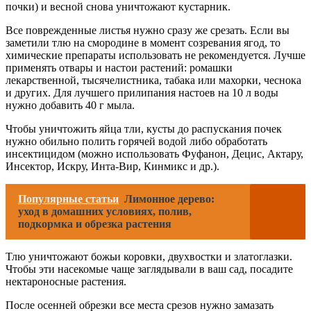
почки) и весной снова уничтожают кустарник.
Все поврежденные листья нужно сразу же срезать. Если вы
заметили тлю на смородине в момент созревания ягод, то
химические препараты использовать не рекомендуется. Лучше
применять отвары и настои растений: ромашки
лекарственной, тысячелистника, табака или махорки, чеснока
и других. Для лучшего прилипания настоев на 10 л воды
нужно добавить 40 г мыла.
Чтобы уничтожить яйца тли, кусты до распускания почек
нужно обильно полить горячей водой либо обработать
инсектицидом (можно использовать Фуфанон, Децис, Актару,
Инсектор, Искру, Инта-Вир, Кинмикс и др.).
Популярные статьи
Лимонное дерево:
уход в домашних условиях, полив,
подкормка и обрезка растения
Тлю уничтожают божьи коровки, двухвостки и златоглазки.
Чтобы эти насекомые чаще заглядывали в ваш сад, посадите
нектароносные растения.
После осенней обрезки все места срезов нужно замазать