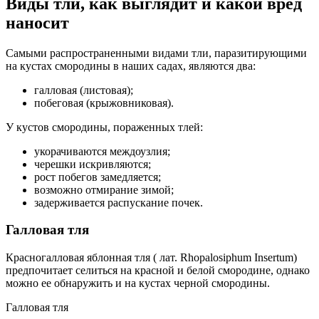
Виды тли, как выглядит и какой вред
наносит
Самыми распространенными видами тли, паразитирующими
на кустах смородины в наших садах, являются два:
галловая (листовая);
побеговая (крыжовниковая).
У кустов смородины, пораженных тлей:
укорачиваются междоузлия;
черешки искривляются;
рост побегов замедляется;
возможно отмирание зимой;
задерживается распускание почек.
Галловая тля
Красногалловая яблонная тля ( лат. Rhopalosiphum Insertum)
предпочитает селиться на красной и белой смородине, однако
можно ее обнаружить и на кустах черной смородины.
Галловая тля