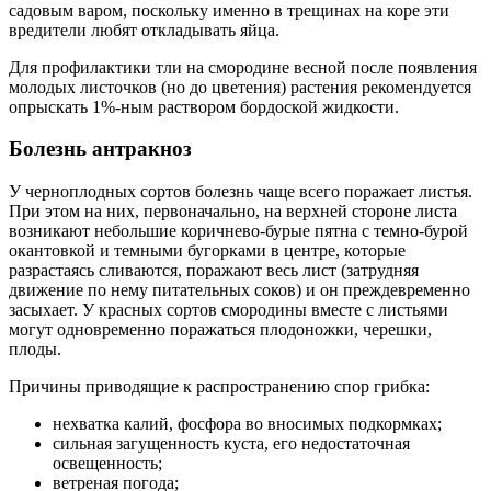
садовым варом, поскольку именно в трещинах на коре эти
вредители любят откладывать яйца.
Для профилактики тли на смородине весной после появления
молодых листочков (но до цветения) растения рекомендуется
опрыскать 1%-ным раствором бордоской жидкости.
Болезнь антракноз
У черноплодных сортов болезнь чаще всего поражает листья.
При этом на них, первоначально, на верхней стороне листа
возникают небольшие коричнево-бурые пятна с темно-бурой
окантовкой и темными бугорками в центре, которые
разрастаясь сливаются, поражают весь лист (затрудняя
движение по нему питательных соков) и он преждевременно
засыхает. У красных сортов смородины вместе с листьями
могут одновременно поражаться плодоножки, черешки,
плоды.
Причины приводящие к распространению спор грибка:
нехватка калий, фосфора во вносимых подкормках;
сильная загущенность куста, его недостаточная
освещенность;
ветреная погода;