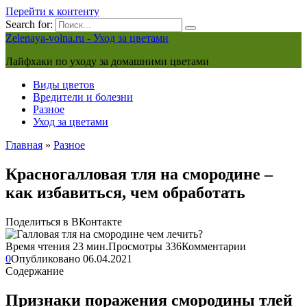
Перейти к контенту
Search for:
Zelenaya-volna.ru - Уход за цветами
Лайфхаки по уходу за домашними цветами
Виды цветов
Вредители и болезни
Разное
Уход за цветами
Главная
»
Разное
Красногалловая тля на смородине –
как избавиться, чем обработать
Поделиться в ВКонтакте
Время чтения
23 мин.
Просмотры
336
Комментарии
0
Опубликовано
06.04.2021
Содержание
Признаки поражения смородины тлей