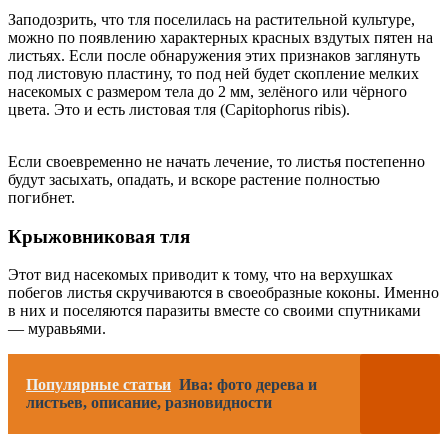
Заподозрить, что тля поселилась на растительной культуре,
можно по появлению характерных красных вздутых пятен на
листьях. Если после обнаружения этих признаков заглянуть
под листовую пластину, то под ней будет скопление мелких
насекомых с размером тела до 2 мм, зелёного или чёрного
цвета. Это и есть листовая тля (Capitophorus ribis).
Если своевременно не начать лечение, то листья постепенно
будут засыхать, опадать, и вскоре растение полностью
погибнет.
Крыжовниковая тля
Этот вид насекомых приводит к тому, что на верхушках
побегов листья скручиваются в своеобразные коконы. Именно
в них и поселяются паразиты вместе со своими спутниками
— муравьями.
Популярные статьи
Ива: фото дерева и
листьев, описание, разновидности