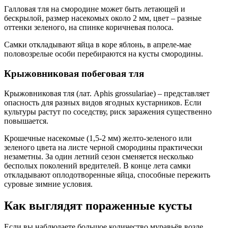
Галловая тля на смородине может быть летающей и
бескрылой, размер насекомых около 2 мм, цвет – разные
оттенки зеленого, на спинке коричневая полоса.
Самки откладывают яйца в коре яблонь, в апреле-мае
половозрелые особи перебираются на кусты смородины.
Крыжовниковая побеговая тля
Крыжовниковая тля (лат. Aphis grossulariae) – представляет
опасность для разных видов ягодных кустарников. Если
культуры растут по соседству, риск заражения существенно
повышается.
Крошечные насекомые (1,5-2 мм) желто-зеленого или
зеленого цвета на листе черной смородины практически
незаметны. За один летний сезон сменяется несколько
бесполых поколений вредителей. В конце лета самки
откладывают оплодотворенные яйца, способные пережить
суровые зимние условия.
Как выглядят пораженные кусты
Если вы наблюдаете большое количество муравьёв возле