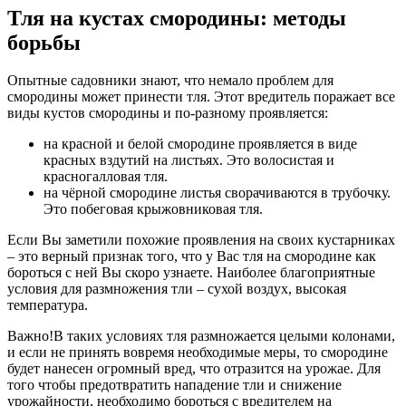
Тля на кустах смородины: методы
борьбы
Опытные садовники знают, что немало проблем для
смородины может принести тля. Этот вредитель поражает все
виды кустов смородины и по-разному проявляется:
на красной и белой смородине проявляется в виде
красных вздутий на листьях. Это волосистая и
красногалловая тля.
на чёрной смородине листья сворачиваются в трубочку.
Это побеговая крыжовниковая тля.
Если Вы заметили похожие проявления на своих кустарниках
– это верный признак того, что у Вас тля на смородине как
бороться с ней Вы скоро узнаете. Наиболее благоприятные
условия для размножения тли – сухой воздух, высокая
температура.
Важно!В таких условиях тля размножается целыми колонами,
и если не принять вовремя необходимые меры, то смородине
будет нанесен огромный вред, что отразится на урожае. Для
того чтобы предотвратить нападение тли и снижение
урожайности, необходимо бороться с вредителем на