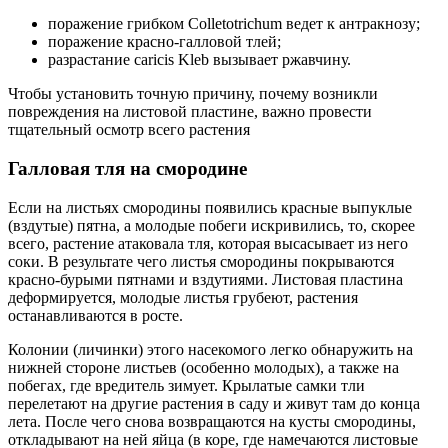
поражение грибком Colletotrichum ведет к антракнозу;
поражение красно-галловой тлей;
разрастание caricis Kleb вызывает ржавчину.
Чтобы установить точную причину, почему возникли
повреждения на листовой пластине, важно провести
тщательный осмотр всего растения
Галловая тля на смородине
Если на листьях смородины появились красные выпуклые
(вздутые) пятна, а молодые побеги искривились, то, скорее
всего, растение атаковала тля, которая высасывает из него
соки. В результате чего листья смородины покрываются
красно-бурыми пятнами и вздутиями. Листовая пластина
деформируется, молодые листья грубеют, растения
останавливаются в росте.
Колонии (личинки) этого насекомого легко обнаружить на
нижней стороне листьев (особенно молодых), а также на
побегах, где вредитель зимует. Крылатые самки тли
перелетают на другие растения в саду и живут там до конца
лета. После чего снова возвращаются на кусты смородины,
откладывают на ней яйца (в коре, где намечаются листовые