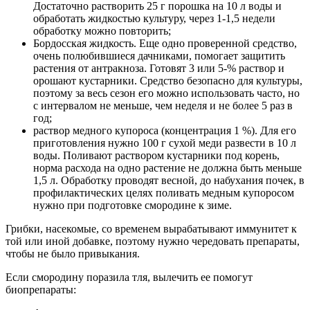
Достаточно растворить 25 г порошка на 10 л воды и
обработать жидкостью культуру, через 1-1,5 недели
обработку можно повторить;
Бордосская жидкость. Еще одно проверенной средство,
очень полюбившиеся дачниками, помогает защитить
растения от антракноза. Готовят 3 или 5-% раствор и
орошают кустарники. Средство безопасно для культуры,
поэтому за весь сезон его можно использовать часто, но
с интервалом не меньше, чем неделя и не более 5 раз в
год;
раствор медного купороса (концентрация 1 %). Для его
приготовления нужно 100 г сухой меди развести в 10 л
воды. Поливают раствором кустарники под корень,
норма расхода на одно растение не должна быть меньше
1,5 л. Обработку проводят весной, до набухания почек, в
профилактических целях поливать медным купоросом
нужно при подготовке смородине к зиме.
Грибки, насекомые, со временем вырабатывают иммунитет к
той или иной добавке, поэтому нужно чередовать препараты,
чтобы не было привыкания.
Если смородину поразила тля, вылечить ее помогут
биопрепараты: