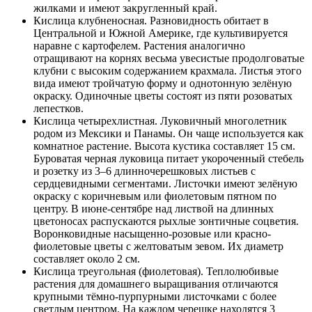
жилками и имеют закругленный край.
Кислица клубненосная. Разновидность обитает в
Центральной и Южной Америке, где культивируется
наравне с картофелем. Растения аналогично
отращивают на корнях весьма увесистые продолговатые
клубни с высоким содержанием крахмала. Листья этого
вида имеют тройчатую форму и однотонную зелёную
окраску. Одиночные цветы состоят из пяти розоватых
лепестков.
Кислица четырехлистная. Луковичный многолетник
родом из Мексики и Панамы. Он чаще используется как
комнатное растение. Высота кустика составляет 15 см.
Буроватая черная луковица питает укороченный стебель
и розетку из 3–6 длинночерешковых листьев с
сердцевидными сегментами. Листочки имеют зелёную
окраску с коричневым или фиолетовым пятном по
центру. В июне-сентябре над листвой на длинных
цветоносах распускаются рыхлые зонтичные соцветия.
Воронковидные насыщенно-розовые или красно-
фиолетовые цветы с желтоватым зевом. Их диаметр
составляет около 2 см.
Кислица треугольная (фиолетовая). Теплолюбивые
растения для домашнего выращивания отличаются
крупными тёмно-пурпурными листочками с более
светлым центром. На каждом черешке находятся 3