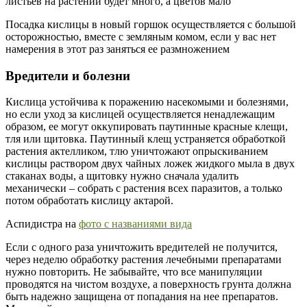
листьев на растении будет много, а цветов мало
Посадка кислицы в новый горшок осуществляется с большой
осторожностью, вместе с земляным комом, если у вас нет
намерения в этот раз заняться ее размножением
Вредители и болезни
Кислица устойчива к поражению насекомыми и болезнями,
но если уход за кислицей осуществляется ненадлежащим
образом, ее могут оккупировать паутинные красные клещи,
тля или щитовка. Паутинный клещ устраняется обработкой
растения актелликом, тлю уничтожают опрыскиванием
кислицы раствором двух чайных ложек жидкого мыла в двух
стаканах воды, а щитовку нужно сначала удалить
механически – собрать с растения всех паразитов, а только
потом обработать кислицу актарой.
Аспидистра на
фото с названиями вида
Если с одного раза уничтожить вредителей не получится,
через неделю обработку растения лечебными препаратами
нужно повторить. Не забывайте, что все манипуляции
проводятся на чистом воздухе, а поверхность грунта должна
быть надежно защищена от попадания на нее препаратов.