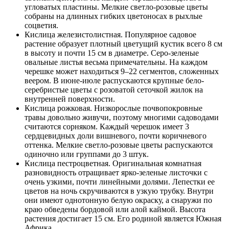
угловатых пластины. Мелкие светло-розовые цветы
собраны на длинных гибких цветоносах в рыхлые
соцветия.
Кислица железистолистная. Популярное садовое
растение образует плотный цветущий кустик всего 8 см
в высоту и почти 15 см в диаметре. Серо-зеленые
овальные листья весьма примечательны. На каждом
черешке может находиться 9–22 сегментов, сложенных
веером. В июне-июле распускаются крупные бело-
серебристые цветы с розоватой сеточкой жилок на
внутренней поверхности.
Кислица рожковая. Низкорослые почвопокровные
травы довольно живучи, поэтому многими садоводами
считаются сорняком. Каждый черешок имеет 3
сердцевидных доли вишневого, почти коричневого
оттенка. Мелкие светло-розовые цветы распускаются
одиночно или группами до 3 штук.
Кислица пестроцветная. Оригинальная комнатная
разновидность отращивает ярко-зеленые листочки с
очень узкими, почти линейными долями. Лепестки ее
цветов на ночь скручиваются в узкую трубку. Внутри
они имеют однотонную белую окраску, а снаружи по
краю обведены бордовой или алой каймой. Высота
растения достигает 15 см. Его родиной является Южная
Африка.