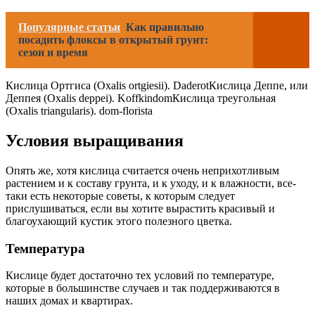
Популярные статьи
Как правильно
посадить флоксы в открытый грунт:
сезон и время
Кислица Ортгиса (Oxalis ortgiesii). DaderotКислица Деппе, или
Деппея (Oxalis deppei). KoffkindomКислица треугольная
(Oxalis triangularis). dom-florista
Условия выращивания
Опять же, хотя кислица считается очень неприхотливым
растением и к составу грунта, и к уходу, и к влажности, все-
таки есть некоторые советы, к которым следует
прислушиваться, если вы хотите вырастить красивый и
благоухающий кустик этого полезного цветка.
Температура
Кислице будет достаточно тех условий по температуре,
которые в большинстве случаев и так поддерживаются в
наших домах и квартирах.