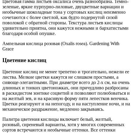
Цветовая гамма листьев оксалиса очень разнообразна. Темно-
зеленые, яркие пурпурно-лиловые, двуцветные вариации и
необычные шоколадные тона у сортовых кислиц неизменно
сочетаются с более светлой, как будто подернутой сизой
поволокой с обратной стороны. Текстура листьев кислицы
удивительно приятна, они кажутся нежными и бархатистыми
благодаря особой опушке.
Ампельная кислица розовая (Oxalis rosea). Gardening With
Grace
Цветение кислиц
Цветение кислиц не менее трепетно и трогательно, нежели ее
листва. Мелкие цветки кажутся не слишком простыми, а
сияюще-элегантными. При диаметре всего до 2-х см, на очень
длинных и тонких цветоножках, они причудливо разбросаны
в раскидистом зонтике соцветий и позволяют полюбоваться и
на желтый зев, и на красивую форму пяти лепестков венчика.
Цветки реагируют и на непогоду, и на наступление ночи, и на
механическое раздражение, медленно закрываясь.
Палитра цветения кислицы включает белый, желтый,
розовый, сиреневый варианты, хотя у многих современных
сортов встречаются и необычные оттенки. Все оттенки