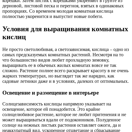
корешки. Затем листик с корешками укореняют в грунте из
дерновой, листовой песка и перегноя, взятых в одинаковых
пропорциях. Со временем молодая комнатная кислица
полностью укоренится и выпустит новые побеги.
Условия для выращивания комнатных
кислиц
Не просто светолюбивая, а светозависимая, кислица – одно из
самых предсказуемых комнатных растений. Несмотря на то
что большинство видов любит прохладную зимовку,
выращивать ее в обычных жилых комнатах вовсе не так
сложно. Растение полнее всего раскрывает красоту в не очень
жарких температурах, но выглядит так же нарядно, как
садовые летники даже и в условиях, далеких от оптимальных.
Освещение и размещение в интерьере
Солнцезависимость кислицы напрямую указывает на
освещение, которое ей понадобится. Это крайне
солнцелюбивое растение, которое не любит притенения и не
может выращиваться вдали от подоконников. Полуденное
солнце на нежных листьях растения оставляет ожоги, да и
неаккуратный вид, ускоренное отцветание и сбрасывание