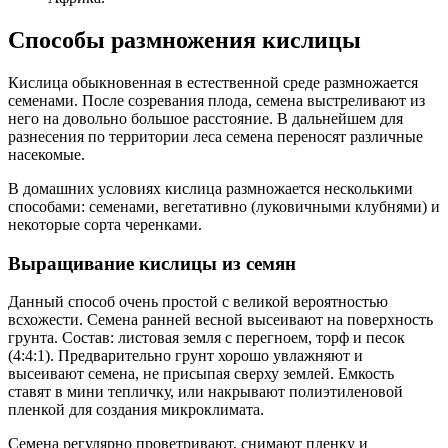
Способы размножения кислицы
Кислица обыкновенная в естественной среде размножается
семенами. После созревания плода, семена выстреливают из
него на довольно большое расстояние. В дальнейшем для
разнесения по территории леса семена переносят различные
насекомые.
В домашних условиях кислица размножается несколькими
способами: семенами, вегетативно (луковичными клубнями) и
некоторые сорта черенками.
Выращивание кислицы из семян
Данный способ очень простой с великой вероятностью
всхожести. Семена ранней весной высеивают на поверхность
грунта. Состав: листовая земля с перегноем, торф и песок
(4:4:1). Предварительно грунт хорошо увлажняют и
высеивают семена, не присыпая сверху землей. Емкость
ставят в мини тепличку, или накрывают полиэтиленовой
пленкой для создания микроклимата.
Семена регулярно проветривают, снимают пленку и