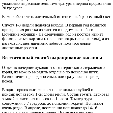
увлажняю из распылителя. Температура в период прорастания
20 градусов
Важно обеспечить длительный интенсивный рассеянный свет
Спустя 1-3 недели появятся всходы. В первый год появится
прикорневая розетка из листьев и подземные побеги
(дочерние корешки). На следующий год из ростков начнет
формироваться картина (сплошное покрытие из листвы), а из
пазухов листьев наземных побегов появятся новые
лиственные розетки.
Вегетативный способ выращивание кислицы
Отделив дочерние луковицы от материнского стержневого
корня, их можно высадить отдельно по несколько штук.
Размножение проводят осенью, или сразу после периода
покоя.
В один горшок высаживают по несколько клубней и
присыпают сверху 1 см слоем земли. Состав грунта: дерновая
земля 2 ч, листовая и песок по 1 части. Температура
содержания 5-7 градусов, до появления корней. Поливают
очень редко. В апреле, постепенно повышают до 14-16
градусов и увеличивают полив. После произрастания,