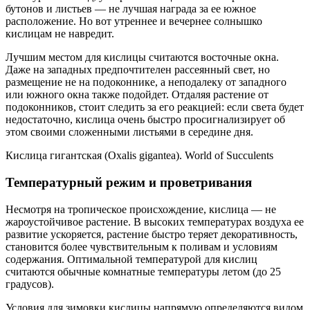
бутонов и листьев — не лучшая награда за ее южное
расположение. Но вот утреннее и вечернее солнышко
кислицам не навредит.
Лучшим местом для кислицы считаются восточные окна.
Даже на западных предпочтителен рассеянный свет, но
размещение не на подоконнике, а неподалеку от западного
или южного окна также подойдет. Отдаляя растение от
подоконников, стоит следить за его реакцией: если света будет
недостаточно, кислица очень быстро просигнализирует об
этом своими сложенными листьями в середине дня.
Кислица гигантская (Oxalis gigantea). World of Succulents
Температурный режим и проветривания
Несмотря на тропическое происхождение, кислица — не
жароустойчивое растение. В высоких температурах воздуха ее
развитие ускоряется, растение быстро теряет декоративность,
становится более чувствительным к поливам и условиям
содержания. Оптимальной температурой для кислиц
считаются обычные комнатные температуры летом (до 25
градусов).
Условия для зимовки кислицы напрямую определяются видом