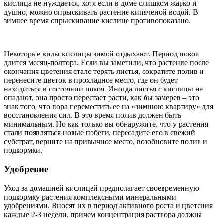
кислица не нуждается, хотя если в доме слишком жарко и
душно, можно опрыскивать растение кипяченой водой. В
зимнее время опрыскивание кислице противопоказано.
Некоторые виды кислицы зимой отдыхают. Период покоя
длится месяц-полтора. Если вы заметили, что растение после
окончания цветения стало терять листья, сократите полив и
перенесите цветок в прохладное место, где он будет
находиться в состоянии покоя. Иногда листья с кислицы не
опадают, она просто перестает расти, как бы замерев – это
знак того, что пора переместить ее на «зимнюю квартиру» для
восстановления сил. В это время полив должен быть
минимальным. Но как только вы обнаружите, что у растения
стали появляться новые побеги, пересадите его в свежий
субстрат, верните на привычное место, возобновите полив и
подкормки.
Удобрение
Уход за домашней кислицей предполагает своевременную
подкормку растения комплексными минеральными
удобрениями. Вносят их в период активного роста и цветения
каждые 2-3 недели, причем концентрация раствора должна