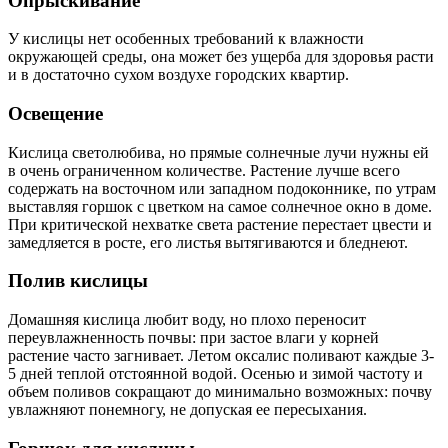
Опрыскивание
У кислицы нет особенных требований к влажности
окружающей среды, она может без ущерба для здоровья расти
и в достаточно сухом воздухе городских квартир.
Освещение
Кислица светолюбива, но прямые солнечные лучи нужны ей
в очень ограниченном количестве. Растение лучше всего
содержать на восточном или западном подоконнике, по утрам
выставляя горшок с цветком на самое солнечное окно в доме.
При критической нехватке света растение перестает цвести и
замедляется в росте, его листья вытягиваются и бледнеют.
Полив кислицы
Домашняя кислица любит воду, но плохо переносит
переувлажненность почвы: при застое влаги у корней
растение часто загнивает. Летом оксалис поливают каждые 3-
5 дней теплой отстоянной водой. Осенью и зимой частоту и
объем поливов сокращают до минимально возможных: почву
увлажняют понемногу, не допуская ее пересыхания.