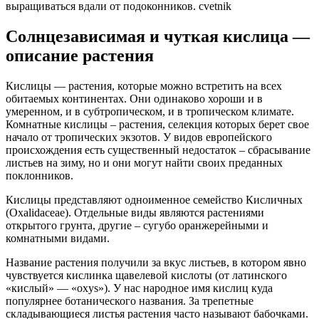
выращиваться вдали от подоконников. cvetnik
Солнцезависимая и чуткая кислица —
описание растения
Кислицы — растения, которые можно встретить на всех
обитаемых континентах. Они одинаково хороши и в
умеренном, и в субтропическом, и в тропическом климате.
Комнатные кислицы – растения, селекция которых берет свое
начало от тропических экзотов. У видов европейского
происхождения есть существенный недостаток – сбрасывание
листьев на зиму, но и они могут найти своих преданных
поклонников.
Кислицы представляют одноименное семейство Кисличных
(Oxalidaceae). Отдельные виды являются растениями
открытого грунта, другие – сугубо оранжерейными и
комнатными видами.
Название растения получили за вкус листьев, в котором явно
чувствуется кислинка щавелевой кислоты (от латинского
«кислый» — «oxys»). У нас народное имя кислиц куда
популярнее ботанического названия. За трепетные
складывающиеся листья растения часто называют бабочками.