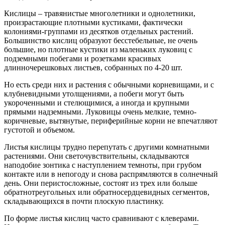
Кислицы – травянистые многолетники и однолетники,
произрастающие плотными кустиками, фактически
колониями-группами из десятков отдельных растений.
Большинство кислиц образуют бесстебельные, не очень
большие, но плотные кустики из маленьких луковиц с
подземными побегами и розетками красивых
длинночерешковых листьев, собранных по 4-20 шт.
Но есть среди них и растения с обычными корневищами, и с
клубневидными утолщениями, а побеги могут быть
укороченными и стелющимися, а иногда и крупными
прямыми надземными. Луковицы очень мелкие, темно-
коричневые, вытянутые, периферийные корни не впечатляют
густотой и объемом.
Листья кислицы трудно перепутать с другими комнатными
растениями. Они светочувствительны, складываются
наподобие зонтика с наступлением темноты, при грубом
контакте или в непогоду и снова распрямляются в солнечный
день. Они перистосложные, состоят из трех или больше
обратнотреугольных или обратносердцевидных сегментов,
складывающихся в почти плоскую пластинку.
По форме листья кислиц часто сравнивают с клеверами.