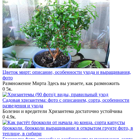
Цветок мирт: описание, особенности ухода и выращивания,
фото
Размножение Мирта Здесь вы узнаете, как размножить
0
5к.
Садовая хризантема: фото с описанием, сорта, особенности
разведения и ухода
Болезни и вредители Хризантема достаточно устойчива
0
4.9к.