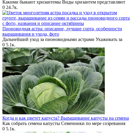
Какими бывают хризантемы Виды хризантем представляют
0
24.7к.
Пионовидная астра: описание, лучшие сорта, особенности
выращивания и ухода, фото
Дальнейший уход за пионовидными астрами Ухаживать за
0
5.1к.
Когда и как цветет капуста? Выращивание капусты на семена
Как собрать семена капусты Семенники по мере созревания
0
5.1к.