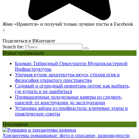
Жми «Нравится» и получай только лучшие посты в Facebook
↓
Поделиться в ВКонтакте
Search for:
Новые публикации
Боцман: Гибридный Оркестратор Мультикластерной
Инфраструктуры
Уличная кухня: архитектура вкуса, стихия огня и
философия открытого пространства
Садовый и огородный инвентарь оптом: как выбрать,
где купить и не ошибиться
Промышленные холодильные камеры из сэндвич-
панелей: от конструкции до эксплуатации
Установка забора из профнастила: ключевые этапы и
практические советы
Популярное
Хризантемы ромашковые: фото и описание, разновидности