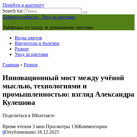
Перейти к контенту
Search for:
Zelenaya-volna.ru - Уход за цветами
Лайфхаки по уходу за домашними цветами
Виды цветов
Вредители и болезни
Разное
Уход за цветами
Главная
»
Разное
Инновационный мост между учёной
мыслью, технологиями и
промышленностью: взгляд Александра
Кулешова
Поделиться в ВКонтакте
Время чтения
3 мин.
Просмотры
136
Комментарии
0
Опубликовано
18.12.2025