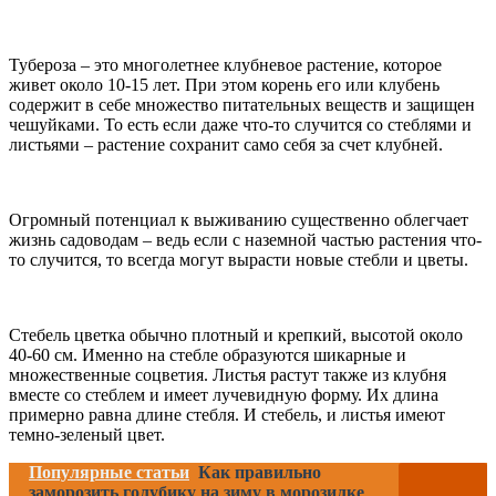
Тубероза – это многолетнее клубневое растение, которое
живет около 10-15 лет. При этом корень его или клубень
содержит в себе множество питательных веществ и защищен
чешуйками. То есть если даже что-то случится со стеблями и
листьями – растение сохранит само себя за счет клубней.
Огромный потенциал к выживанию существенно облегчает
жизнь садоводам – ведь если с наземной частью растения что-
то случится, то всегда могут вырасти новые стебли и цветы.
Стебель цветка обычно плотный и крепкий, высотой около
40-60 см. Именно на стебле образуются шикарные и
множественные соцветия. Листья растут также из клубня
вместе со стеблем и имеет лучевидную форму. Их длина
примерно равна длине стебля. И стебель, и листья имеют
темно-зеленый цвет.
Популярные статьи
Как правильно
заморозить голубику на зиму в морозилке