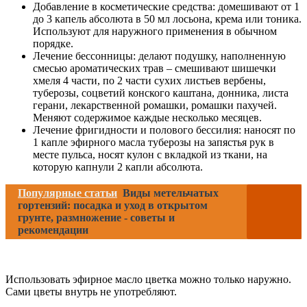
Добавление в косметические средства: домешивают от 1
до 3 капель абсолюта в 50 мл лосьона, крема или тоника.
Используют для наружного применения в обычном
порядке.
Лечение бессонницы: делают подушку, наполненную
смесью ароматических трав – смешивают шишечки
хмеля 4 части, по 2 части сухих листьев вербены,
туберозы, соцветий конского каштана, донника, листа
герани, лекарственной ромашки, ромашки пахучей.
Меняют содержимое каждые несколько месяцев.
Лечение фригидности и полового бессилия: наносят по
1 капле эфирного масла туберозы на запястья рук в
месте пульса, носят кулон с вкладкой из ткани, на
которую капнули 2 капли абсолюта.
Популярные статьи
Виды метельчатых
гортензий: посадка и уход в открытом
грунте, размножение - советы и
рекомендации
Использовать эфирное масло цветка можно только наружно.
Сами цветы внутрь не употребляют.