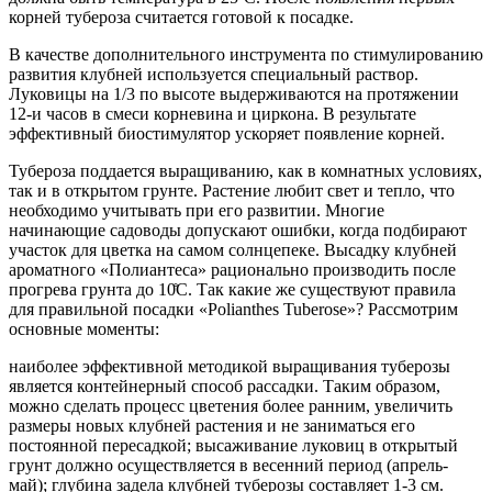
корней тубероза считается готовой к посадке.
В качестве дополнительного инструмента по стимулированию
развития клубней используется специальный раствор.
Луковицы на 1/3 по высоте выдерживаются на протяжении
12-и часов в смеси корневина и циркона. В результате
эффективный биостимулятор ускоряет появление корней.
Тубероза поддается выращиванию, как в комнатных условиях,
так и в открытом грунте. Растение любит свет и тепло, что
необходимо учитывать при его развитии. Многие
начинающие садоводы допускают ошибки, когда подбирают
участок для цветка на самом солнцепеке. Высадку клубней
ароматного «Полиантеса» рационально производить после
прогрева грунта до 10̊С. Так какие же существуют правила
для правильной посадки «Polianthes Tuberose»? Рассмотрим
основные моменты:
наиболее эффективной методикой выращивания туберозы
является контейнерный способ рассадки. Таким образом,
можно сделать процесс цветения более ранним, увеличить
размеры новых клубней растения и не заниматься его
постоянной пересадкой; высаживание луковиц в открытый
грунт должно осуществляется в весенний период (апрель-
май); глубина задела клубней туберозы составляет 1-3 см.