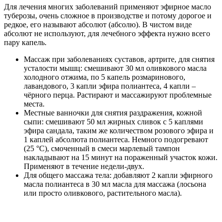
Для лечения многих заболеваний применяют эфирное масло
туберозы, очень сложное в производстве и потому дорогое и
редкое, его называют абсолют (абсолю). В чистом виде
абсолют не используют, для лечебного эффекта нужно всего
пару капель.
Массаж при заболеваниях суставов, артрите, для снятия
усталости мышц: смешивают 30 мл оливкового масла
холодного отжима, по 5 капель розмаринового,
лавандового, 3 капли эфира полиантеса, 4 капли –
чёрного перца. Растирают и массажируют проблемные
места.
Местные ванночки для снятия раздражения, кожной
сыпи: смешивают 50 мл жирных сливок с 5 каплями
эфира сандала, таким же количеством розового эфира и
1 каплей абсолюта полиантеса. Немного подогревают
(25 °С), смоченный в смеси марлевый тампон
накладывают на 15 минут на пораженный участок кожи.
Применяют в течение недели-двух.
Для общего массажа тела: добавляют 2 капли эфирного
масла полиантеса в 30 мл масла для массажа (лосьона
или просто оливкового, растительного масла).