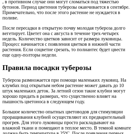
, в противном случае они могут сломаться под тяжестью
бутонов. Период цветения туберозы оканчивается в сентябре.
Примечательно, что после этого растение не нуждается в
поливе.
После пересадки в открытую почву молодая тубероза долго
вегетирует. Цветет она с августа в течение трех-четырех
недель. Количество цветков зависит от размера луковицы.
Процесс начинается с появления цветков в нижней части
растения. Если соцветие срезать, то полиантес будет цвести
еще одну-полторы недели.
Правила посадки туберозы
Тубероза размножается при помощи маленьких луковиц. На
клумбах под открытым небом растение может давать до 10
штук маленьких деток. За летний сезон такие клубни могут
хорошо придать в размерах, что существенно влияет на
пышность цветоноса в следующем году.
Большое количество опытных цветоводов для стимуляции
проращивания клубней осуществляют их предварительный
прогрев. Для этого луковицы просто раскладывают на
влажной ткани и помещают в теплое место. В темной комнате
должна быть температура в 25ºС. После появления первых