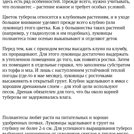
здесь есть ряд особенностей. Прежде всего, нужно учитывать,
что полиантес – растение южное и требует особых условий.
Цветок тубероза относится к клубневым растениям, и в уходе
большое внимание уделяют прежде всего клубню (или
луковице) этого цветка. Как у большинства таких растений
(например, у гладиолусов и им подобных), луковицы
полиантеса тоже осенью выкапывают и отделяют деток
Перед тем, как с приходом весны высадить клуни на клумбу,
их проращивают. Для этого луковицы достаточно выдержать
в утепленнои помещении до того, как появятся ростки. Затем
их помещают в отдельные горшки, что заполнены субстратом
из торфа и мха. И лишь с наступлением устойчивой теплой
погоды (где-то в мае месяце), луковицы с росточками
высаживють в открытый грунт. Клубни заделывают в ямки с
хорошим дренажным слоем – для этой цели используют
песок. Дренаж обязателен для того, что бы около корней
туберозы не задерживалась влага.
Полиантесы любят расти на питательных и хорошо
удобренных почвах. Луковицы заделывают в грунт на
глубину не более 2-х см. Для успешного выращивания тубероз
выбирают защищенное от сквозняков светлое и теплое место.