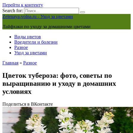
Перейти к контенту
Search for:
Zelenaya-volna.ru - Уход за цветами
Лайфхаки по уходу за домашними цветами
Виды цветов
Вредители и болезни
Разное
Уход за цветами
Главная
»
Разное
Цветок тубероза: фото, советы по
выращиванию и уходу в домашних
условиях
Поделиться в ВКонтакте