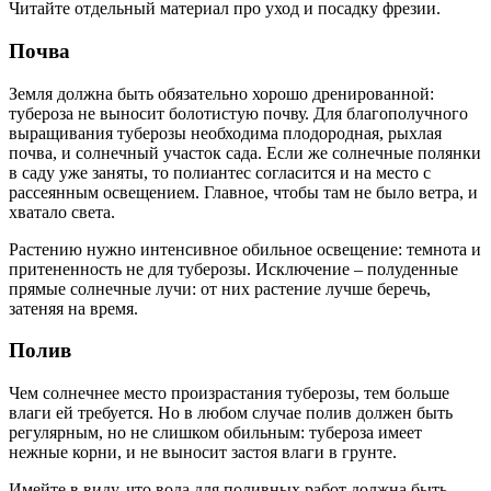
Читайте отдельный материал про уход и посадку фрезии.
Почва
Земля должна быть обязательно хорошо дренированной:
тубероза не выносит болотистую почву. Для благополучного
выращивания туберозы необходима плодородная, рыхлая
почва, и солнечный участок сада. Если же солнечные полянки
в саду уже заняты, то полиантес согласится и на место с
рассеянным освещением. Главное, чтобы там не было ветра, и
хватало света.
Растению нужно интенсивное обильное освещение: темнота и
притененность не для туберозы. Исключение – полуденные
прямые солнечные лучи: от них растение лучше беречь,
затеняя на время.
Полив
Чем солнечнее место произрастания туберозы, тем больше
влаги ей требуется. Но в любом случае полив должен быть
регулярным, но не слишком обильным: тубероза имеет
нежные корни, и не выносит застоя влаги в грунте.
Имейте в виду, что вода для поливных работ должна быть