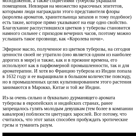
молодоженов, а также соцветиями туберозы украшали
помещения. Невзирая на множество красочных эпитетов,
которыми люди награждали этого представителя флоры
(королева ароматов, хранительница запахов и тому подобное)
есть такие, которое прямо указывают на еще одно свойство.
Благоухание распустившихся цветков у туберозы становится
намного сильнее с приходом вечерних часов, поэтому можно
услышать такое прозвище, как «Королева ночи».
Эфирное масло, полученное из цветков туберозы, на сегодня
ценности своей не утратило (оно является одним из наиболее
дорогих в мире) и также, как и в прежние времена, его
используют как в парфюмерной промышленности, так и для
ароматерапии. И хотя во Францию тубероза из Индии попала
в 1632 году и ее выращивали в большом количестве повсюду,
но в промышленных целях культивированием этого растения
занимаются в Марокко, Китае и той же Индии.
Из-за очень сильно и буквально дурманящего аромата
туберозы в европейских и индийских странах, ранее
запрещалось гулять молодым девушкам (тем более в компании
кавалеров) поблизости цветущих зарослей. Все потому, что
считалось, что этот запах способен пробуждать эротические
грезы и туманить разум.