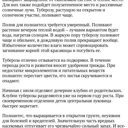
Для них также подойдет полузатененное место и рассеянные
солнечные лучи. Туберозу, растущую на открытом и
солнечном участке, поливают чаще.
Полив для полиантеса требуется умеренный. Поливают
растение вечером теплой водой – лучшим вариантом будет
вода, нагретая солнцем. В жаркую пору туберозу поливают
чаще и обильнее, в дождливую полив прекращают вообще.
Избыточное количество влаги может спровоцировать
загнивание корней этой красавицы и погубить ее.
Тубероза отлично отзывается на подкормки. В течении
периода роста и развития вносят удобрения трижды. При
недостатке микроэлементов и питательных веществ
полиантес перестает цвести, его листья скручиваются и
опадают.
Начиная с июля отделяют дочерние клубни от родительских.
Клубни туберозы разделяются уже на первом году роста. При
своевременном отделении деток центральная луковица
быстрее зацветает.
Полиантес, что выращивается в открытом грунте, неуязвим
для болезней и вредителей. Значительную часть вредных
насекомых отпугивает его чрезвычайно сильный запах. И все-