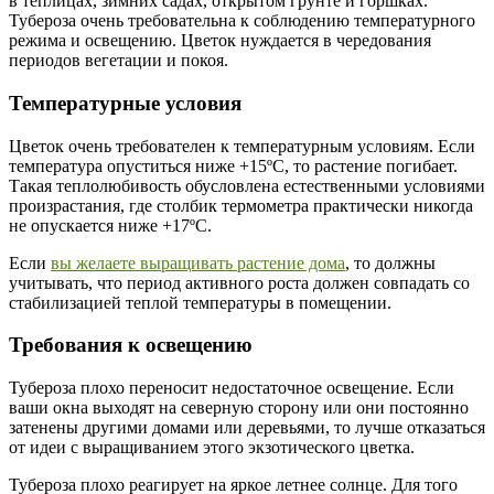
в теплицах, зимних садах, открытом грунте и горшках.
Тубероза очень требовательна к соблюдению температурного
режима и освещению. Цветок нуждается в чередования
периодов вегетации и покоя.
Температурные условия
Цветок очень требователен к температурным условиям. Если
температура опуститься ниже +15ºС, то растение погибает.
Такая теплолюбивость обусловлена естественными условиями
произрастания, где столбик термометра практически никогда
не опускается ниже +17ºС.
Если
вы желаете выращивать растение дома
, то должны
учитывать, что период активного роста должен совпадать со
стабилизацией теплой температуры в помещении.
Требования к освещению
Тубероза плохо переносит недостаточное освещение. Если
ваши окна выходят на северную сторону или они постоянно
затенены другими домами или деревьями, то лучше отказаться
от идеи с выращиванием этого экзотического цветка.
Тубероза плохо реагирует на яркое летнее солнце. Для того