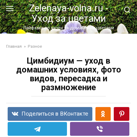
Перейти
Zelenaya-volna.ru -
к
Уход за цветами
контенту
Лайфхаки по уходу за домашними цветами
Главная
»
Разное
Цимбидиум — уход в
домашних условиях, фото
видов, пересадка и
размножение
Поделиться в ВКонтакте