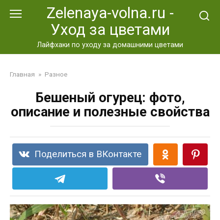
Перейти
Zelenaya-volna.ru -
к
Уход за цветами
контенту
Лайфхаки по уходу за домашними цветами
Главная
»
Разное
Бешеный огурец: фото,
описание и полезные свойства
Поделиться в ВКонтакте