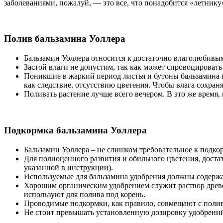
заболеваниями, пожалуй, — это все, что понадобится «летнику
Полив бальзамина Уоллера
Бальзамин Уоллера относится к достаточно влаголюбивым
Застой влаги не допустим, так как может спровоцироват
Поникшие в жаркий период листья и бутоны бальзамина к
как следствие, отсутствию цветения. Чтобы влага сохран
Поливать растение лучше всего вечером. В это же время
Подкормка бальзамина Уоллера
Бальзамин Уоллера – не слишком требовательное к подкор
Для полноценного развития и обильного цветения, достат
указанной в инструкции).
Используемые для бальзамина удобрения должны содержат
Хорошим органическим удобрением служит раствор древесн
используют для полива под корень.
Проводимые подкормки, как правило, совмещают с полив
Не стоит превышать установленную дозировку удобрений,