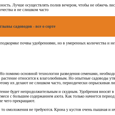
нность. Лучше осуществлять полив вечером, чтобы не обжечь ли
ичества и не слишком часто
тзывы садоводов - все о сорте
подкормке почвы удобрениями, но в умеренных количества и не
 Но помимо основной технологии разведения семенами, необходи
о растение относится к влаголюбивым. Но опытные садоводы ут
тому их делают не слишком часто, периодически опрыскивая лис
ение будет непродолжительным и скудным. Удобрения вносят в г
меси с большим содержанием азота. Как только начнется перио
ле чего прекращают.
 то омоложения не требуются. Крона у кустов очень пышная и и