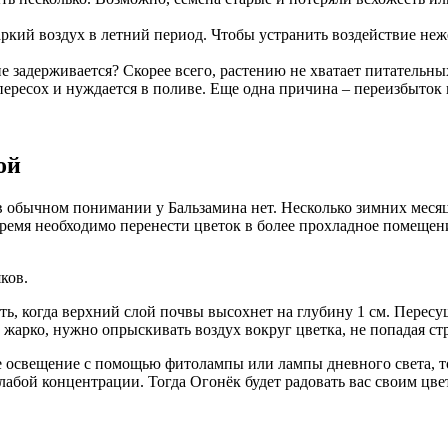
ий воздух в летний период. Чтобы устранить воздействие неже
е задерживается? Скорее всего, растению не хватает питательны
ересох и нуждается в поливе. Еще одна причина – переизбыток 
ой
в обычном понимании у Бальзамина нет. Несколько зимних месяц
ремя необходимо перенести цветок в более прохладное помещение 
ков.
ать, когда верхний слой почвы высохнет на глубину 1 см. Пересу
 жарко, нужно опрыскивать воздух вокруг цветка, не попадая с
е освещение с помощью фитолампы или лампы дневного света, то
лабой концентрации. Тогда Огонёк будет радовать вас своим цве