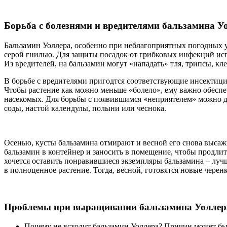
Борьба с болезнями и вредителями бальзамина У
Бальзамин Уоллера, особенно при неблагоприятных погодных у
серой гнилью. Для защиты посадок от грибковых инфекций и
Из вредителей, на бальзамин могут «нападать» тля, трипсы, к
В борьбе с вредителями пригодтся соответствующие инсектиц
Чтобы растение как можно меньше «болело», ему важно обеспеч
насекомых. Для борьбы с появившимся «неприятелем» можно дл
соды, настой календулы, полыни или чеснока.
Осенью, кусты бальзамина отмирают и весной его снова выса
бальзамин в контейнер и заносить в помещение, чтобы продли
хочется оставить понравившиеся экземпляры бальзамина – лучш
в полноценное растение. Тогда, весной, готовятся новые черен
Проблемы при выращивании бальзамина Уоллер
Почему не всходит бальзамин Уоллера? Причин может быт