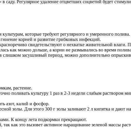
» в саду. Регулярное удаление отцветших соцветий будет стимул
 культурам, которые требуют регулярного и умеренного полива.
ь гниение корней и развитие грибковых инфекций.
расноречиво свидетельствуют о нехватке живительной влаги. Пр
ялась как можно дольше, а корни не размывались во время полива
, в слишком засушливый период, можно дополнительно опрыскив
мкам, растение.
очно поливать культуру 1 раз в 2-3 недели слабым раствором м
ь азот, калий и фосфор.
ой золы. Для этого 300 г золы заливают 2 л кипятка и дают наст
ами. К концу лета подкормки прекращают.
 так как это вызовет активное наращивание зеленой массы рас