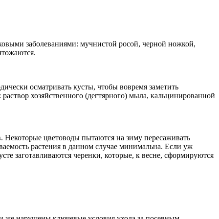
бковыми заболеваниями: мучнистой росой, черной ножкой,
чтожаются.
одически осматривать кусты, чтобы вовремя заметить
 раствор хозяйственного (дегтярного) мыла, кальцинированной
. Некоторые цветоводы пытаются на зиму пересаживать
ваемость растения в данном случае минимальна. Если уж
усте заготавливаются черенки, которые, к весне, сформируются
ли же нарушены ключевые условия ухода за посевным