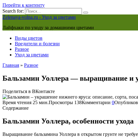
Перейти к контенту
Search for:
Zelenaya-volna.ru - Уход за цветами
Лайфхаки по уходу за домашними цветами
Виды цветов
Вредители и болезни
Разное
Уход за цветами
Главная
»
Разное
Бальзамин Уоллера — выращивание и ух
Поделиться в ВКонтакте
Время чтения
25 мин.
Просмотры
138
Комментарии
0
Опубликов
Содержание
Бальзамин Уоллера, особенности ухода
Выращивание бальзамина Уоллера в открытом грунте не требу