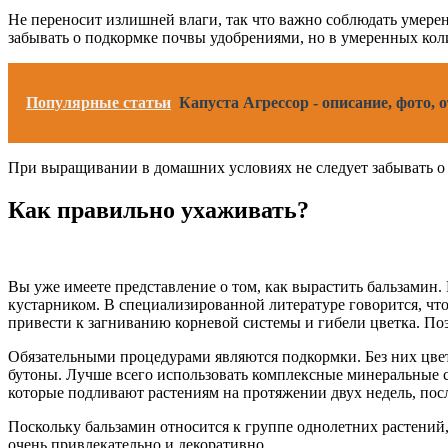
Не переносит излишней влаги, так что важно соблюдать умере
забывать о подкормке почвы удобрениями, но в умеренных кол
Популярные статьи
Капуста Агрессор - описание, фото, о
При выращивании в домашних условиях не следует забывать о 
Как правильно ухаживать?
Вы уже имеете представление о том, как вырастить бальзамин.
кустарником. В специализированной литературе говорится, чт
привести к загниванию корневой системы и гибели цветка. Поэ
Обязательными процедурами являются подкормки. Без них цвет
бутоны. Лучше всего использовать комплексные минеральные с
которые подливают растениям на протяжении двух недель, пос
Поскольку бальзамин относится к группе однолетних растений,
очень привлекательно и декоративно.