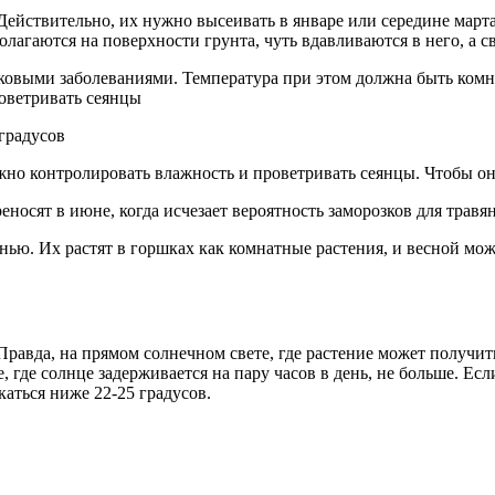
Действительно, их нужно высеивать в январе или середине марта,
лагаются на поверхности грунта, чуть вдавливаются в него, а с
ковыми заболеваниями. Температура при этом должна быть комнат
роветривать сеянцы
градусов
важно контролировать влажность и проветривать сеянцы. Чтобы о
осят в июне, когда исчезает вероятность заморозков для травя
нью. Их растят в горшках как комнатные растения, и весной мо
Правда, на прямом солнечном свете, где растение может получит
, где солнце задерживается на пару часов в день, не больше. Ес
аться ниже 22-25 градусов.