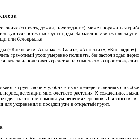
оллера
словиях (сырость, дожди, похолодание), может поражаться гри
спользуются системные фунгициды. Зараженные экземпляры уни
лещи или белокрылка
иды («Клещевит», Актара», «Омайт», «Актеллик», «Конфидор»).
ить грамотный уход: умеренно поливать, без застоя воды; пери
я начала использовать средства не химического происхождения:
живают в грунт любым удобным из вышеперечисленных способов
ть период вегетации многолетнего растения. К сожалению, выжи
е сделать это при помощи укоренения черенков. Для этого в авг
ки для укоренения и посадки уже в открытый грунт.
а
ь несколько. Возможно, семена старые и потеряли всхожесть и